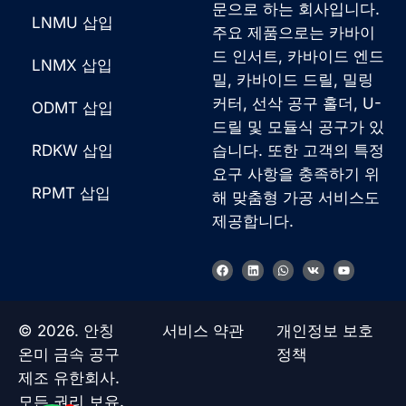
문으로 하는 회사입니다.
LNMU 삽입
주요 제품으로는 카바이
드 인서트, 카바이드 엔드
LNMX 삽입
밀, 카바이드 드릴, 밀링
커터, 선삭 공구 홀더, U-
ODMT 삽입
드릴 및 모듈식 공구가 있
RDKW 삽입
습니다. 또한 고객의 특정
요구 사항을 충족하기 위
French
RPMT 삽입
해 맞춤형 가공 서비스도
German
제공합니다.
Japanese
F
링
W
V
유
Chinese
a
크
h
k
튜
c
드
a
브
e
인
t
Russian
b
s
o
a
© 2026. 안칭
서비스 약관
개인정보 보호
Italian
o
p
k
p
온미 금속 공구
정책
Spanish
제조 유한회사.
Turkish
모든 권리 보유.