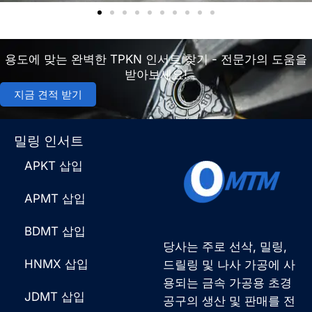
용도에 맞는 완벽한 TPKN 인서트 찾기 - 전문가의 도움을
받아보세요!
지금 견적 받기
밀링 인서트
APKT 삽입
APMT 삽입
BDMT 삽입
당사는 주로 선삭, 밀링,
HNMX 삽입
드릴링 및 나사 가공에 사
용되는 금속 가공용 초경
JDMT 삽입
공구의 생산 및 판매를 전