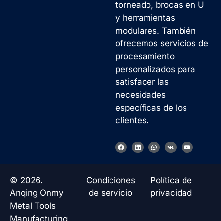
torneado, brocas en U
y herramientas
modulares. También
ofrecemos servicios de
procesamiento
personalizados para
satisfacer las
necesidades
específicas de los
clientes.
Korean
F
L
W
V
Y
a
i
h
k
o
French
c
n
a
u
e
k
t
t
b
e
s
u
German
o
d
a
b
© 2026.
Condiciones
Política de
o
i
p
e
Japanese
k
n
p
Anqing Onmy
de servicio
privacidad
Chinese
Metal Tools
Manufacturing
Russian