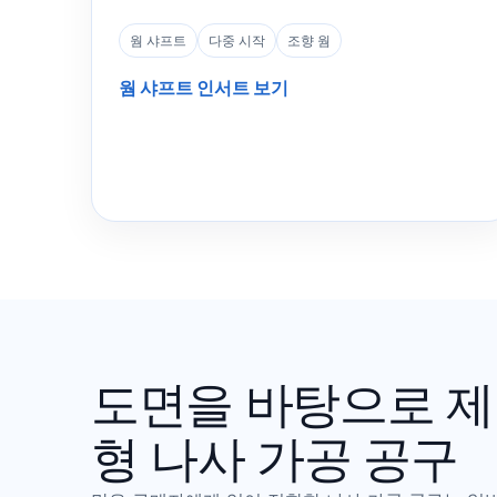
웜 샤프트
다중 시작
조향 웜
웜 샤프트 인서트 보기
도면을 바탕으로 제
형 나사 가공 공구