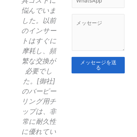
が
具コストに
精度が絶対
表
ー
h
ル
、
悩んでいま
的に重要で
安
a
*
コ
ン
した。以前
す。様々な
常
t
メ
s
直
のインサー
バーピーリ
タ
ン
A
ま
トはすぐに
ングインサ
面
ト
p
ま
の
摩耗し、頻
ートをテス
し
p
た
具
繁な交換が
トしました
た
*
メッセージを送
は
る
頻
必要でし
が、[貴社]
の
メ
そ
た。[御社]
のインサー
ッ
れ
セ
が
のバーピー
トは常に最
し
に
ー
ま
リング用チ
高の結果を
生
代
ジ
わ
]
ップは、非
提供しま
し
*
る
ー
常に耐久性
す。このバ
の
も
ン
に優れてい
ーピーリン
リ
の