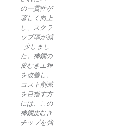
の一貫性が
トの安定し
著しく向上
た性能と精
多
し、スクラ
度は、当社
は
ン
ップ率が減
の生産工程
く
よ
少しまし
におけるか
ダ
な
た。棒鋼の
けがえのな
り
げ
皮むき工程
い一部とな
表
短
を改善し、
っていま
で
産
コスト削減
す。私たち
時
う
を目指す方
は、このバ
で
し
には、この
ーピーリン
に
バ
棒鋼皮むき
グチップの
た
ン
チップを強
品質と性能
ー