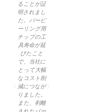
切
ることが証
グインサー
サ
だ
：
か
明されまし
トで達成さ
り
が
た。バーピ
れる滑らか
ら
善
ーリング用
で精密な表
劇
。
チップの工
面仕上げに
し
リ
具寿命が延
より、航空
バ
プ
びたこと
宇宙産業の
ン
た
で、当社に
顧客の厳し
の
とって大幅
い要件を満
ン
なコスト削
たすことが
り
大
減につなが
できまし
タ
さ
りました。
た。このバ
幅
ー
また、剥離
ーピーリン
れ
向
されたバー
グインサー
プ