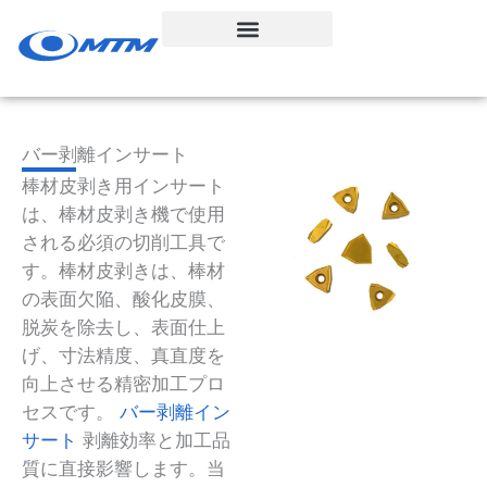
コ
ン
テ
ン
ツ
へ
バー剥離インサート
ス
棒材皮剥き用インサート
キ
は、棒材皮剥き機で使用
ッ
される必須の切削工具で
プ
す。棒材皮剥きは、棒材
の表面欠陥、酸化皮膜、
脱炭を除去し、表面仕上
げ、寸法精度、真直度を
向上させる精密加工プロ
セスです。
バー剥離イン
サート
剥離効率と加工品
質に直接影響します。当