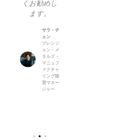
くお勧めし
に非常に満
の
ます。
足していま
は
っ
す。
操
サラ・チ
な
て
ェン
デビッ
。
プレシジ
も
ド・ロド
ョン・メ
リゲス
タルズ・
エアロス
・ミ
マニュフ
ペース・
ァクチャ
ダイナミ
ech
リング購
クス社
ies
買マネー
シニア・
マネ
ジャー
マニュフ
ー
ァクチャ
リング・
エンジニ
ア