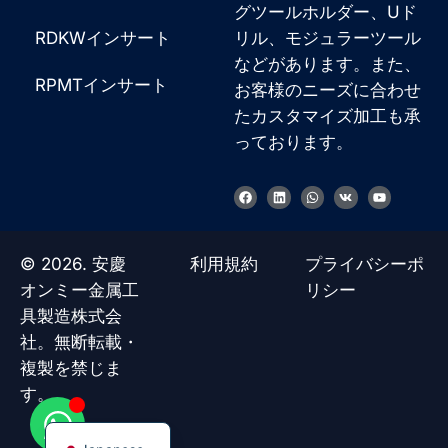
グツールホルダー、Uド
RDKWインサート
リル、モジュラーツール
などがあります。また、
RPMTインサート
お客様のニーズに合わせ
たカスタマイズ加工も承
っております。
Korean
French
フ
リ
W
V
Y
ェ
ン
h
k
o
イ
ク
a
u
German
ス
ト
t
t
ブ
イ
s
u
Chinese
ッ
ン
a
b
© 2026. 安慶
利用規約
プライバシーポ
ク
p
e
p
Russian
オンミー金属工
リシー
具製造株式会
Italian
社。無断転載・
Spanish
複製を禁じま
Turkish
す。.
English