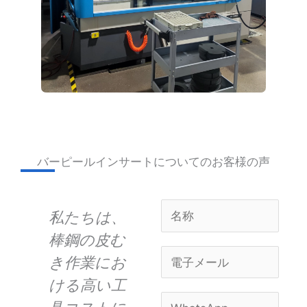
バーピールインサートについてのお客様の声
名
ン
私たちは、
当社の航空
油
称
産
棒鋼の皮む
宇宙用途で
ダ
*
電
き作業にお
は、表面仕
子
の
ける高い工
上げと寸法
は
メ
W