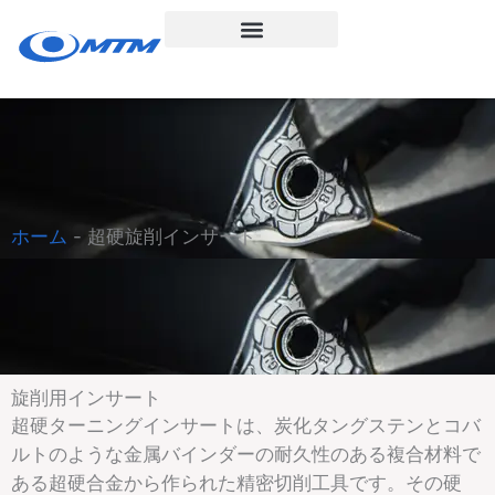
コ
ン
テ
ン
ツ
へ
ス
キ
ホーム
-
超硬旋削インサート
ッ
プ
旋削用インサート
超硬ターニングインサートは、炭化タングステンとコバ
ルトのような金属バインダーの耐久性のある複合材料で
ある超硬合金から作られた精密切削工具です。その硬