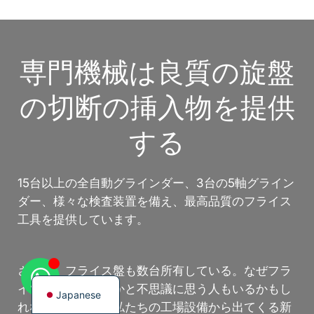
専門機械は良質の旋盤
Korean
の切断の挿入物を提供
French
する
German
Chinese
Russian
15台以上の全自動グラインダー、3台の5軸グライン
ダー、様々な検査装置を備え、最高品質のフライス
Italian
工具を提供しています。
Spanish
Turkish
さらに、フライス盤も数台所有している。なぜフラ
English
イス盤が必要なのかと不思議に思う人もいるかもし
Japanese
れない。それは、私たちの工場設備から出てくる新