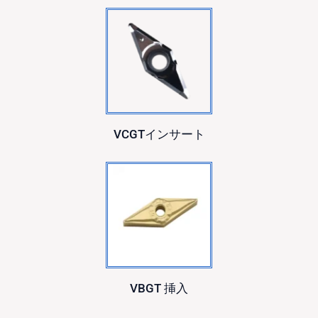
VCGTインサート
VBGT
挿入