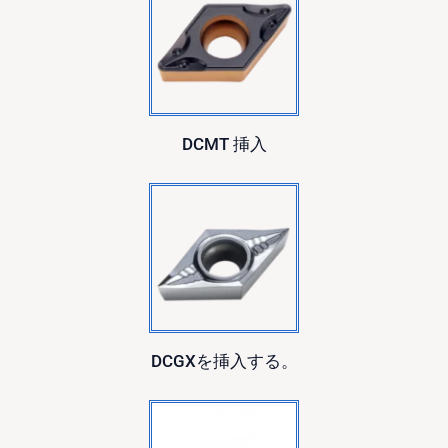
DCMT
挿入
DCGX
を挿入する。