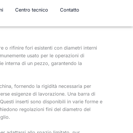
ni
Centro tecnico
Contatto
 o rifinire fori esistenti con diametri interni
o comunemente usato per le operazioni di
cie interna di un pezzo, garantendo la
hina, fornendo la rigidità necessaria per
diverse esigenze di lavorazione. Una barra di
. Questi inserti sono disponibili in varie forme e
ichiedono regolazioni fini del diametro del
aglio.
er adattarsi allo spazio limitato, pur