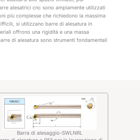
rre alesatrici cnc sono ampiamente utilizzati
azioni più complesse che richiedono la massima
cili, si utilizzano barre di alesatura in
eriali offrono una rigidità e una massa
 barre di alesatura sono strumenti fondamentali
Barra di alesaggio-SWLNRL
arra di alesatura a 95° per la lavorazione di