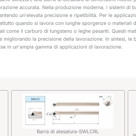
razione accurata. Nella produzione moderna, i sistemi di ba
antendo un'elevata precisione e ripetibilità. Per le applic
ttutto quando si lavora con lunghe sporgenze o materiali diffi
li come il carburo di tungsteno o leghe pesanti. Questi mat
e migliorando la precisione della lavorazione. In sintesi, le
ecise in un'ampia gamma di applicazioni di lavorazione.
P
P
a
a
g
g
i
i
n
n
Barra di alesatura-SWLCRL
a
a
B