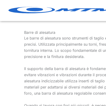
Vai
al
contenuto
Barre di alesatura
Le barre di alesatura sono strumenti di taglio e
precisi. Utilizzata principalmente su torni, fre
tornitura interna. Lo scopo fondamentale di un 
precisione e la finitura desiderata.
Il supporto della barra di alesatura è fondame
evitare vibrazioni e vibrazioni durante il proc
alesatura indicizzabile utilizza inserti di taglio
materiali per adattarsi ai diversi materiali dei
foro, una barra di alesatura regolabile consen
Quando si lavora con fori più piccoli, è necess