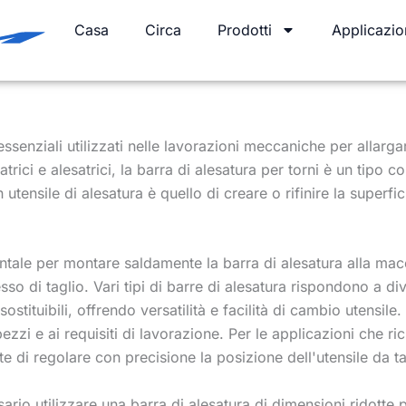
Casa
Circa
Prodotti
Applicazio
ssenziali utilizzati nelle lavorazioni meccaniche per allargare
satrici e alesatrici, la barra di alesatura per torni è un tip
utensile di alesatura è quello di creare o rifinire la superfi
ntale per montare saldamente la barra di alesatura alla macc
esso di taglio. Vari tipi di barre di alesatura rispondono a 
 sostituibili, offrendo versatilità e facilità di cambio utensile
 pezzi e ai requisiti di lavorazione. Per le applicazioni che r
te di regolare con precisione la posizione dell'utensile da t
ario utilizzare una barra di alesatura di dimensioni ridotte p