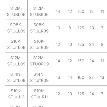
S12M-
S12M-
14
12
150
12
11
STUBL06
STUBR06
SO8K-
S08K-
10
8
125
23
7
STU□L09
STU□R09
S10K-
S10K-
12
10
125
24
9
STU□L09
STU□R09
S12M-
S12M-
14
12
150
24
11
STU□L09
STUOR09
S14N-
S14N-
16
14
160
27
13
STU□L09
STU□R09
S10K-
S10K-
12
10
125
24
7
STU□L11
STU□R11