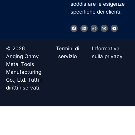
soddisfare le esigenze
specifiche dei clienti.
F
L
W
V
Y
a
i
h
k
o
c
n
a
u
e
k
t
t
b
e
s
u
o
d
a
b
© 2026.
Termini di
Informativa
o
i
p
e
k
n
p
Anqing Onmy
servizio
sulla privacy
Metal Tools
Manufacturing
Co., Ltd. Tutti i
diritti riservati.