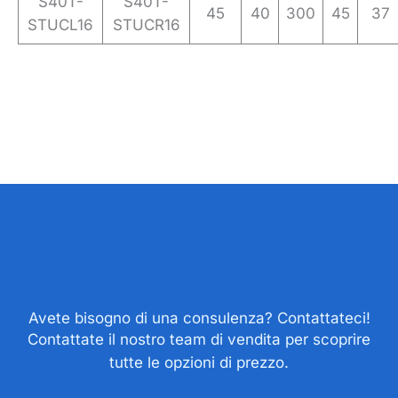
S40T-
S40T-
45
40
300
45
37
STUCL16
STUCR16
Avete bisogno di una consulenza? Contattateci!
Contattate il nostro team di vendita per scoprire
tutte le opzioni di prezzo.