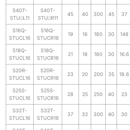
S40T-
S40T-
45
40
300
45
37
STU□L11
STU□R11
S16Q-
S16Q-
19
16
180
30
148
STUCL16
STUCR16
S18Q-
S18Q-
21
18
180
30
16.6
STUCL16
STUCR16
S20R-
S20R-
23
20
200
35
18.6
STUCL16
STUCR16
S25S-
S25S-
28
25
250
40
23
STUCL16
STUCR16
S32T-
S32T-
37
32
300
40
30
STUCL16
STUCR16