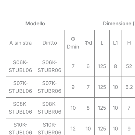
Modello
Dimensione 
Φ
A sinistra
Diritto
Φd
L
L1
H
Dmin
S06K-
S06K-
7
6
125
8
52
STUBL06
STUBR06
S07K-
S07K-
9
7
125
10
6.2
STUBL06
STUBR06
S08K-
S08K-
10
8
125
10
7
STUBL06
STUBR06
S10K-
S10K-
12
10
125
10
9
STUBL06
STUBR06