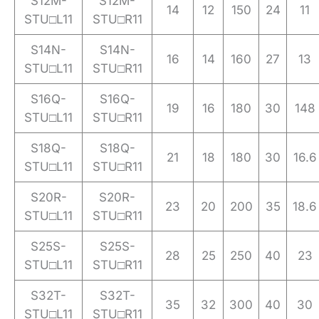
S12M-
S12M-
14
12
150
24
11
STU□L11
STU□R11
S14N-
S14N-
16
14
160
27
13
STU□L11
STU□R11
S16Q-
S16Q-
19
16
180
30
148
STU□L11
STU□R11
S18Q-
S18Q-
21
18
180
30
16.6
STU□L11
STU□R11
S20R-
S20R-
23
20
200
35
18.6
STU□L11
STU□R11
S25S-
S25S-
28
25
250
40
23
STU□L11
STU□R11
S32T-
S32T-
35
32
300
40
30
STU□L11
STU□R11