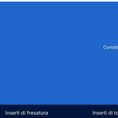
Contatt
Inserti di fresatura
Inserti di t