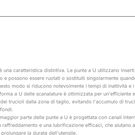
 una caratteristica distintiva. Le punte a U utilizzano inserti
lio e possono essere ruotati o sostituiti singolarmente quand
 questo modo si riducono notevolmente i tempi di inattività e i 
 forma a U delle scanalature è ottimizzata per un'efficiente 
i trucioli dalla zona di taglio, evitando l'accumulo di trucio
ofondi.
maggior parte delle punte a U è progettata con canali intern
 raffreddamento e una lubrificazione efficaci, che aiutano a co
 prolungare la durata dell'utensile.