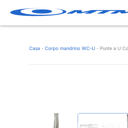
Vai
al
contenuto
Casa
-
Corpo mandrino WC-U
-
Punte a U C