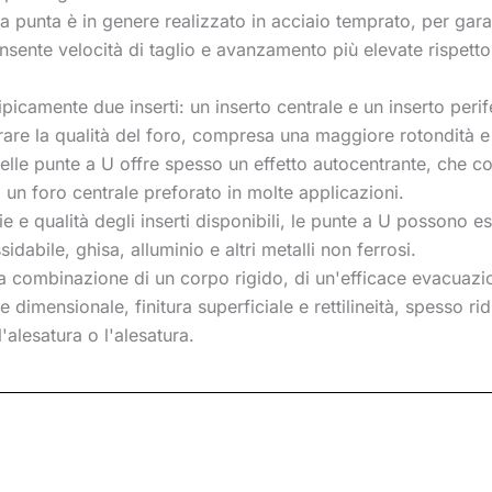
a punta è in genere realizzato in acciaio temprato, per garant
onsente velocità di taglio e avanzamento più elevate rispet
ipicamente due inserti: un inserto centrale e un inserto peri
rare la qualità del foro, compresa una maggiore rotondità e r
elle punte a U offre spesso un effetto autocentrante, che con
 un foro centrale preforato in molte applicazioni.
e e qualità degli inserti disponibili, le punte a U possono 
sidabile, ghisa, alluminio e altri metalli non ferrosi.
 combinazione di un corpo rigido, di un'efficace evacuazione
e dimensionale, finitura superficiale e rettilineità, spesso r
'alesatura o l'alesatura.