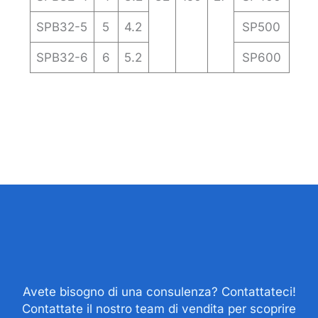
SPB32-5
5
4.2
SP500
SPB32-6
6
5.2
SP600
Avete bisogno di una consulenza? Contattateci!
Contattate il nostro team di vendita per scoprire