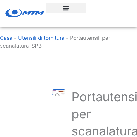
Vai
al
contenuto
Casa
-
Utensili di tornitura
-
Portautensili per
scanalatura-SPB
Portautensi
per
scanalatur