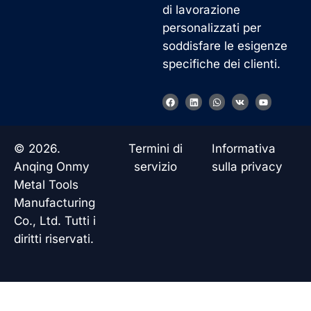
di lavorazione
personalizzati per
soddisfare le esigenze
specifiche dei clienti.
F
L
W
V
Y
a
i
h
k
o
c
n
a
u
e
k
t
t
b
e
s
u
o
d
a
b
© 2026.
Termini di
Informativa
o
i
p
e
k
n
p
Anqing Onmy
servizio
sulla privacy
Metal Tools
Manufacturing
Co., Ltd. Tutti i
Korean
diritti riservati.
French
German
Japanese