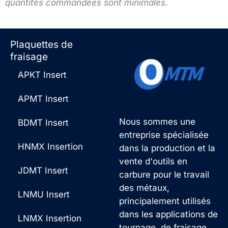
t
quantités commandées sont minimales.
r
e
e
r
o
n
Plaquettes de
u
a
fraisage
m
t
e
APKT Insert
i
s
v
s
APMT Insert
e
a
Nous sommes une
:
BDMT Insert
g
entreprise spécialisée
e
HNMX Insertion
dans la production et la
*
vente d'outils en
JDMT Insert
carbure pour le travail
des métaux,
LNMU Insert
principalement utilisés
dans les applications de
LNMX Insertion
tournage, de fraisage,