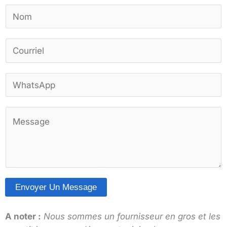
N
o
m
C
*
o
u
W
r
h
r
a
i
C
t
e
o
s
l
m
A
*
m
p
e
p
n
*
Envoyer Un Message
t
A
a
l
A noter :
Nous sommes un fournisseur en gros et les
i