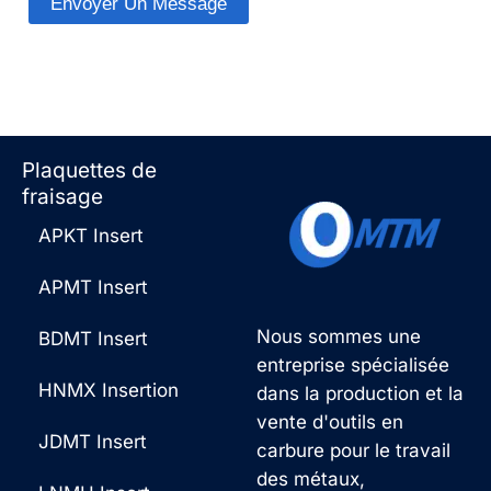
Envoyer Un Message
n
p
A
t
*
l
a
t
i
e
Plaquettes de
r
r
fraisage
e
n
APKT Insert
o
a
APMT Insert
u
t
m
Nous sommes une
BDMT Insert
i
entreprise spécialisée
e
v
HNMX Insertion
dans la production et la
s
e
vente d'outils en
JDMT Insert
s
carbure pour le travail
:
des métaux,
a