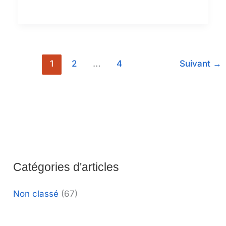
ABUT
Lire plus "
U
Plaquettes
de
filetage
1
2
…
4
Suivant
→
Catégories d'articles
Non classé
(67)