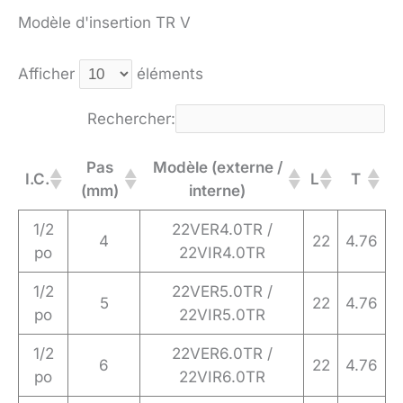
Modèle d'insertion TR V
Afficher
éléments
Rechercher:
Pas
Modèle (externe /
I.C.
L
T
(mm)
interne)
1/2
22VER4.0TR /
4
22
4.76
po
22VIR4.0TR
1/2
22VER5.0TR /
5
22
4.76
po
22VIR5.0TR
1/2
22VER6.0TR /
6
22
4.76
po
22VIR6.0TR