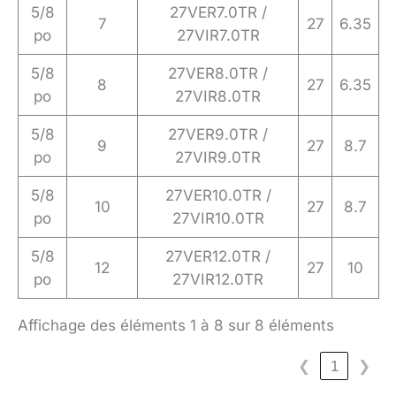
5/8
27VER7.0TR /
7
27
6.35
po
27VIR7.0TR
5/8
27VER8.0TR /
8
27
6.35
po
27VIR8.0TR
5/8
27VER9.0TR /
9
27
8.7
po
27VIR9.0TR
5/8
27VER10.0TR /
10
27
8.7
po
27VIR10.0TR
5/8
27VER12.0TR /
12
27
10
po
27VIR12.0TR
Affichage des éléments 1 à 8 sur 8 éléments
❮
1
❯