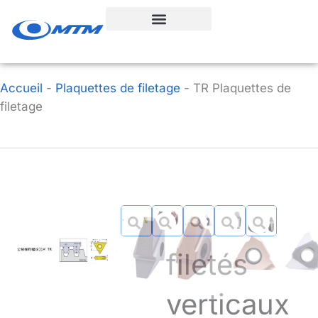
Aller
au
contenu
Accueil
-
Plaquettes de filetage
-
TR Plaquettes de
filetage
Inserts
filetés
verticaux