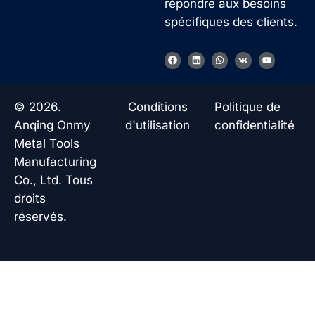
répondre aux besoins
spécifiques des clients.
F
L
W
V
Y
a
i
h
k
o
c
n
a
u
e
k
t
t
b
e
s
u
o
d
a
b
© 2026.
Conditions
Politique de
o
i
p
e
k
n
p
Anqing Onmy
d'utilisation
confidentialité
Metal Tools
Manufacturing
Co., Ltd. Tous
droits
réservés.