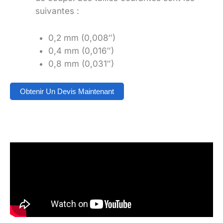
suivantes :
0,2 mm (0,008″)
0,4 mm (0,016″)
0,8 mm (0,031″)
Obtenir Un Devis Maintenant