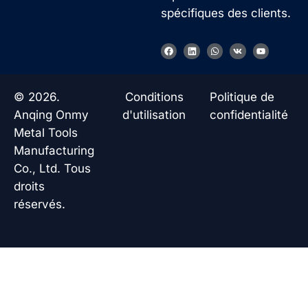
spécifiques des clients.
F
L
W
V
Y
a
i
h
k
o
c
n
a
u
e
k
t
t
b
e
s
u
o
d
a
b
© 2026.
Conditions
Politique de
o
i
p
e
k
n
p
Anqing Onmy
d'utilisation
confidentialité
Metal Tools
Manufacturing
Co., Ltd. Tous
droits
réservés.