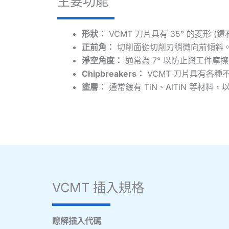
主要功能
形狀：
VCMT 刀片具有 35° 的菱
正前角：
切削面從切削刃稍微向前傾斜
淨空角度：
通常為 7° 以防止與工件摩
Chipbreakers：
VCMT 刀片具有各
塗層：
通常鍍有 TiN、AlTiN 等材
VCMT 插入規格
瞭解插入代碼