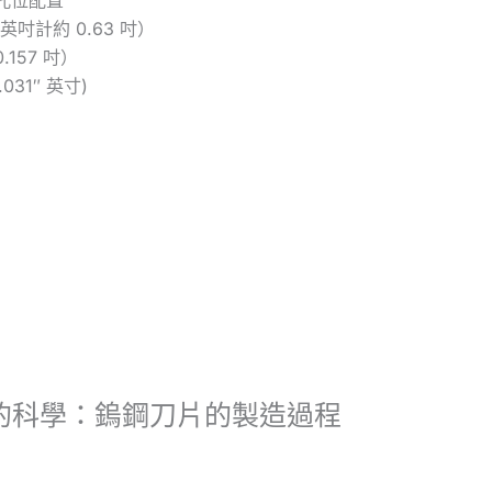
孔位配置
英吋計約 0.63 吋）
157 吋）
031″ 英寸)
的科學：鎢鋼刀片的製造過程