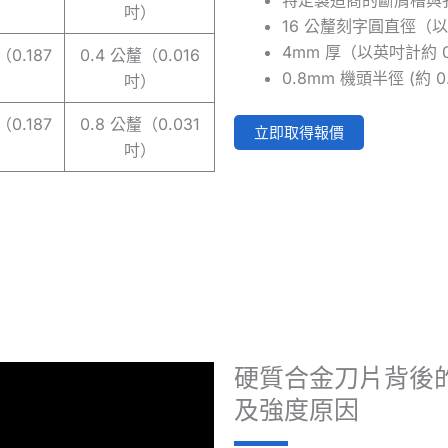
特定製造商的斷屑槽與
）
吋）
16 公釐刻字圓直徑（以
4mm 厚（以英吋計約 0.
（0.187
0.4 公釐（0.016
0.8mm 機頭半徑 (約 0.
）
吋）
（0.187
0.8 公釐（0.031
立即取得報價
）
吋）
硬質合金刀片背後
及強度原因