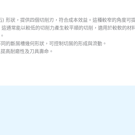
形 (鑽石) 形狀，提供四個切削刃，符合成本效益。這種較窄的角度
。這通常能以較低的切削力產生較平順的切削，適用於較軟的材
擦。
種不同的斷屑槽幾何形狀，可控制切屑的形成與流動。
料，以提高耐磨性及刀具壽命。