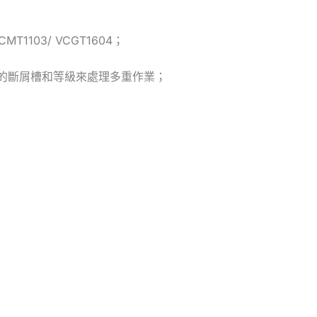
MT1103/ VCGT1604；
合不同的斷屑槽和等級來處理多重作業；