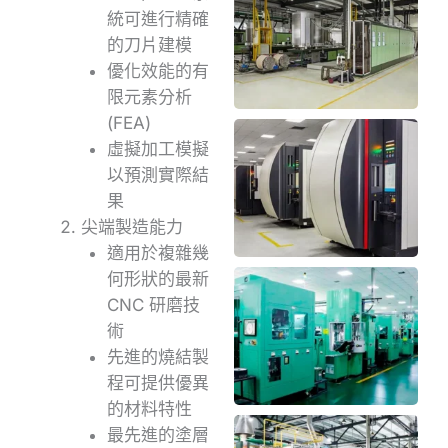
統可進行精確
的刀片建模
優化效能的有
限元素分析
(FEA)
虛擬加工模擬
以預測實際結
果
尖端製造能力
適用於複雜幾
何形狀的最新
CNC 研磨技
術
先進的燒結製
程可提供優異
的材料特性
最先進的塗層