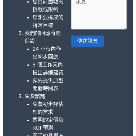
您目前面臨的
見
s
挑戰或限制
或
A
您想要達成的
訊
p
特定目標
息
p
我們的回應時間
*
*
保證
傳送訊息
24 小時內作
替
出初步回應
代
5 個工作天內
方
提出詳細建議
案
預先提供原型
：
開發時間表
免費諮詢
免費初步評估
您的需求
透明的定價和
ROI 預測
靈活的參與方