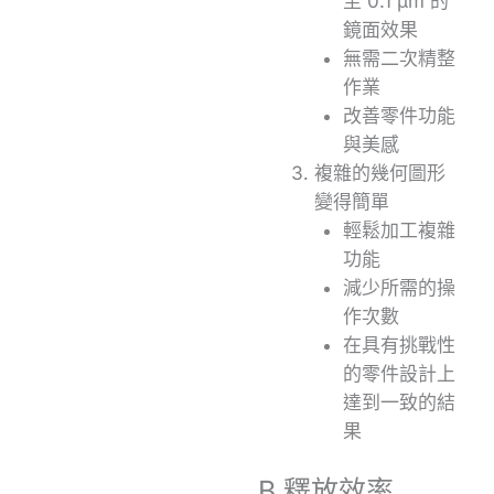
至 0.1 μm 的
鏡面效果
無需二次精整
作業
改善零件功能
與美感
複雜的幾何圖形
變得簡單
輕鬆加工複雜
功能
減少所需的操
作次數
在具有挑戰性
的零件設計上
達到一致的結
果
B.釋放效率