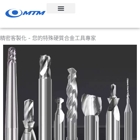
跳
至
內
容
精密客製化 - 您的特殊硬質合金工具專家