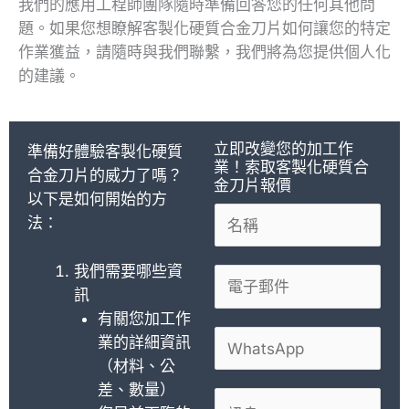
我們的應用工程師團隊隨時準備回答您的任何其他問
題。如果您想瞭解客製化硬質合金刀片如何讓您的特定
作業獲益，請隨時與我們聯繫，我們將為您提供個人化
的建議。
立即改變您的加工作
準備好體驗客製化硬質
業！索取客製化硬質合
合金刀片的威力了嗎？
金刀片報價
以下是如何開始的方
名
法：
稱
*
我們需要哪些資
電
訊
子
有關您加工作
郵
W
業的詳細資訊
件
h
（材料、公
*
a
差、數量）
意
t