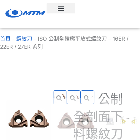
跳
至
內
容
首頁
-
螺紋刀
-
ISO 公制全輪廓平放式螺紋刀 – 16ER /
22ER / 27ER 系列
ISO 公制
全剖面下
料螺紋刀