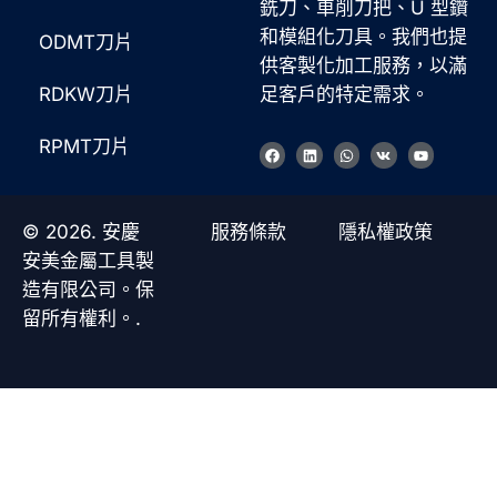
銑刀、車削刀把、U 型鑽
和模組化刀具。我們也提
ODMT刀片
供客製化加工服務，以滿
RDKW刀片
足客戶的特定需求。
RPMT刀片
臉
L
W
V
Y
書
i
h
k
o
n
a
u
k
t
t
e
s
u
d
a
b
© 2026. 安慶
服務條款
隱私權政策
i
p
e
n
p
安美金屬工具製
造有限公司。保
留所有權利。.