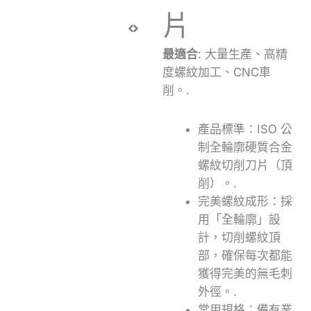
片
最適合
: 大量生產、高精
度螺紋加工、CNC車
削。.
產品標準：ISO 公
制全輪廓硬質合金
螺紋切削刀片（頂
削）。.
完美螺紋成形：採
用「全輪廓」設
計，切削螺紋頂
部，確保每次都能
獲得完美的無毛刺
外徑。.
常用規格：備有業