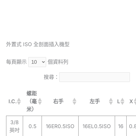
外置式 ISO 全剖面插入機型
每頁顯示
個資料列
搜尋：
螺距
I.C.
（毫
右手
左手
L
X
米）
3/8
0.5
16ER0.5ISO
16EL0.5ISO
16
0.
英吋