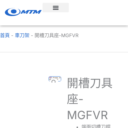
跳
至
內
容
首頁
-
車刀架
-
開槽刀具座-MGFVR
開槽刀具
座-
MGFVR
端面切槽刀桿