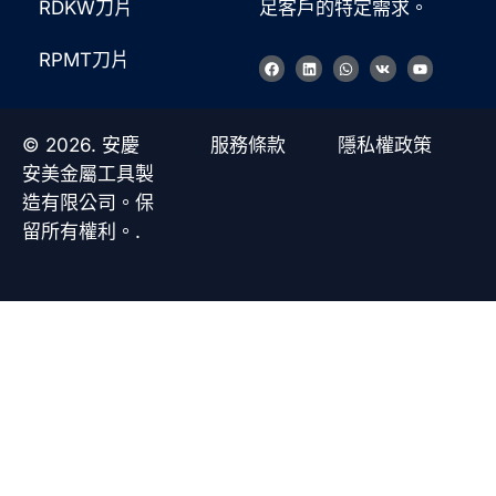
RDKW刀片
足客戶的特定需求。
RPMT刀片
臉
L
W
V
Y
書
i
h
k
o
n
a
u
k
t
t
e
s
u
d
a
b
© 2026. 安慶
服務條款
隱私權政策
i
p
e
n
p
安美金屬工具製
造有限公司。保
留所有權利。.