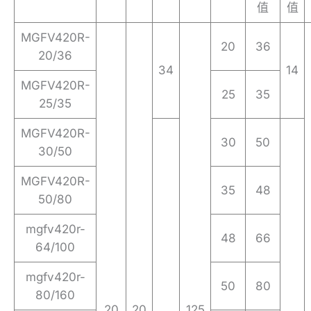
值
值
MGFV420R-
20
36
20/36
34
14
MGFV420R-
25
35
25/35
MGFV420R-
30
50
30/50
MGFV420R-
35
48
50/80
mgfv420r-
48
66
64/100
mgfv420r-
50
80
80/160
20
20
125