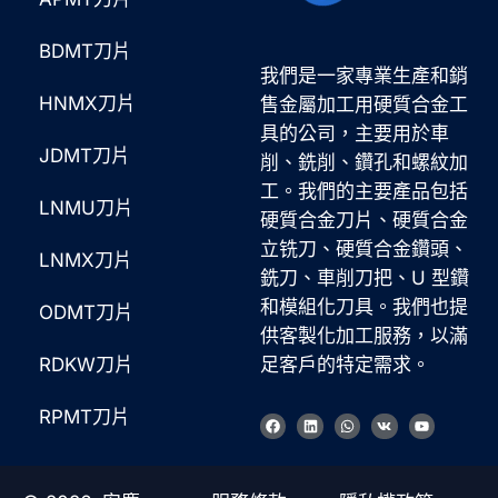
BDMT刀片
我們是一家專業生產和銷
HNMX刀片
售金屬加工用硬質合金工
具的公司，主要用於車
JDMT刀片
削、銑削、鑽孔和螺紋加
工。我們的主要產品包括
LNMU刀片
硬質合金刀片、硬質合金
立铣刀、硬質合金鑽頭、
LNMX刀片
銑刀、車削刀把、U 型鑽
和模組化刀具。我們也提
ODMT刀片
Korean
供客製化加工服務，以滿
French
RDKW刀片
足客戶的特定需求。
German
RPMT刀片
臉
L
W
V
Y
Japanese
書
i
h
k
o
n
a
u
k
t
t
Russian
e
s
u
d
a
b