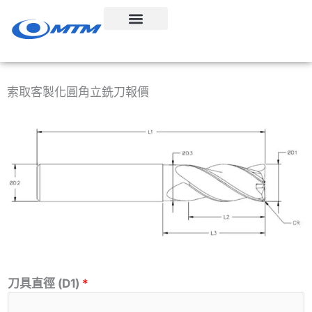
跳
至
內
容
索取客製化圓角立銑刀報價
刀具直徑 (D1)
*