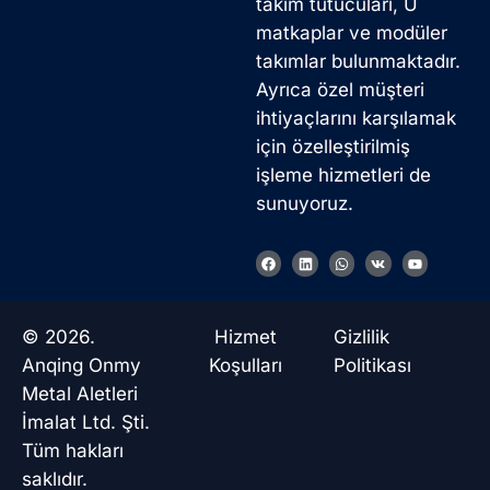
takım tutucuları, U
matkaplar ve modüler
takımlar bulunmaktadır.
Ayrıca özel müşteri
ihtiyaçlarını karşılamak
için özelleştirilmiş
işleme hizmetleri de
sunuyoruz.
F
L
W
V
Y
a
i
h
k
o
c
n
a
u
e
k
t
t
b
e
s
u
o
d
a
b
© 2026.
Hizmet
Gizlilik
o
i
p
e
k
n
p
Anqing Onmy
Koşulları
Politikası
Metal Aletleri
İmalat Ltd. Şti.
Tüm hakları
saklıdır.