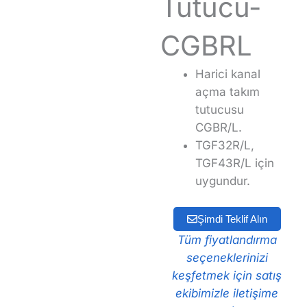
Tutucu-
CGBRL
Harici kanal
açma takım
tutucusu
CGBR/L.
TGF32R/L,
TGF43R/L için
uygundur.
Şimdi Teklif Alın
Tüm fiyatlandırma
seçeneklerinizi
keşfetmek için satış
ekibimizle iletişime