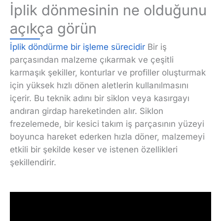
İplik dönmesinin ne olduğunu
açıkça görün
İplik döndürme bir işleme sürecidir
Bir iş
parçasından malzeme çıkarmak ve çeşitli
karmaşık şekiller, konturlar ve profiller oluşturmak
için yüksek hızlı dönen aletlerin kullanılmasını
içerir. Bu teknik adını bir siklon veya kasırgayı
andıran girdap hareketinden alır. Siklon
frezelemede, bir kesici takım iş parçasının yüzeyi
boyunca hareket ederken hızla döner, malzemeyi
etkili bir şekilde keser ve istenen özellikleri
şekillendirir.