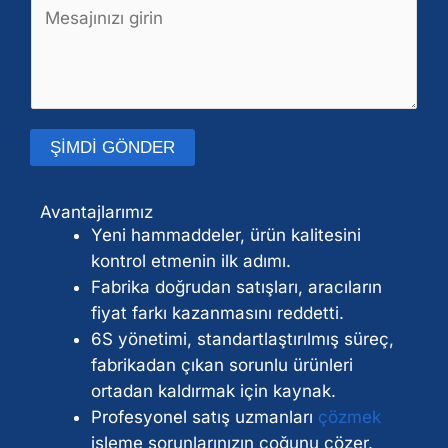
Y
S
a
o
a
*
r
t
u
ı
m
r
v
M
ŞİMDİ GÖNDER
e
e
A
y
t
l
a
Avantajlarımız
i
t
M
Yeni hammaddeler, ürün kalitesini
n
e
e
kontrol etmenin ilk adımı.
r
s
Fabrika doğrudan satışları, aracıların
n
a
fiyat farkı kazanmasını reddetti.
a
j
6S yönetimi, standartlaştırılmış süreç,
t
*
fabrikadan çıkan sorunlu ürünleri
i
ortadan kaldırmak için kaynak.
f
Profesyonel satış uzmanları
çözmek
:
işleme sorunlarınızın çoğunu çözer.