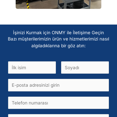
İşinizi Kurmak için ONMY ile İletişime Geçin
Bazı müşterilerimizin ürün ve hizmetlerimizi nasıl
algıladıklarına bir göz atın:
İ
s
A
S
i
E
d
o
m
-
y
*
p
a
T
o
d
e
s
k
t