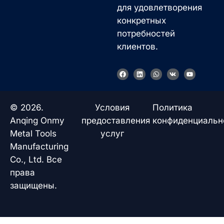
для удовлетворения
конкретных
потребностей
клиентов.
F
L
W
V
Y
a
i
h
k
o
c
n
a
u
e
k
t
t
b
e
s
u
o
d
a
b
© 2026.
Условия
Политика
o
i
p
e
k
n
p
Anqing Onmy
предоставления
конфиденциальн
Metal Tools
услуг
Manufacturing
Co., Ltd. Все
права
защищены.