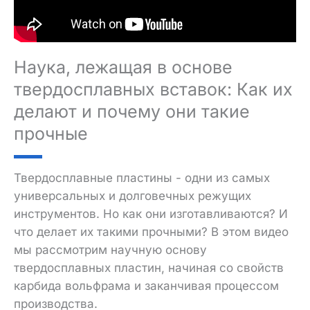
Наука, лежащая в основе
твердосплавных вставок: Как их
делают и почему они такие
прочные
Твердосплавные пластины - одни из самых
универсальных и долговечных режущих
инструментов. Но как они изготавливаются? И
что делает их такими прочными? В этом видео
мы рассмотрим научную основу
твердосплавных пластин, начиная со свойств
карбида вольфрама и заканчивая процессом
производства.