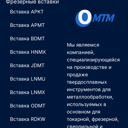
Фрезерные вставки
Вставка APKT
Вставка APMT
Вставка BDMT
Мы являемся
Вставка HNMX
компанией,
специализирующейся
Вставка JDMT
на производстве и
продаже
Вставка LNMU
твердосплавных
инструментов для
Вставка LNMX
металлообработки,
используемых в
Вставка ODMT
основном для
Вставка RDKW
токарной, фрезерной,
сверлильной и