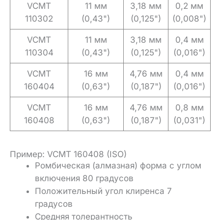
VCMT
11 мм
3,18 мм
0,2 мм
110302
(0,43")
(0,125")
(0,008")
VCMT
11 мм
3,18 мм
0,4 мм
110304
(0,43")
(0,125")
(0,016")
VCMT
16 мм
4,76 мм
0,4 мм
160404
(0,63")
(0,187")
(0,016")
VCMT
16 мм
4,76 мм
0,8 мм
160408
(0,63")
(0,187")
(0,031")
Пример: VCMT 160408 (ISO)
Ромбическая (алмазная) форма с углом
включения 80 градусов
Положительный угол клиренса 7
градусов
Средняя толерантность