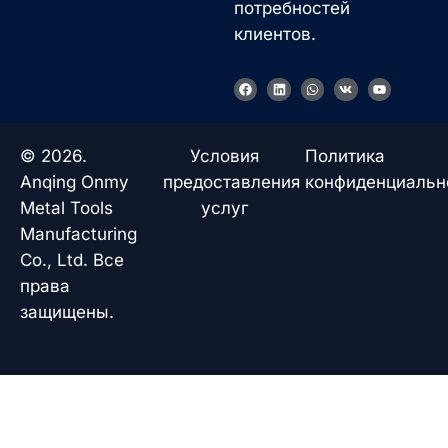
потребностей
клиентов.
F
L
W
V
Y
a
i
h
k
o
c
n
a
u
e
k
t
t
b
e
s
u
o
d
a
b
© 2026.
Условия
Политика
o
i
p
e
k
n
p
Anqing Onmy
предоставления
конфиденциальн
Metal Tools
услуг
Manufacturing
Co., Ltd. Все
права
защищены.