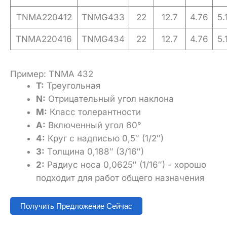
TNMA220412
TNMG433
22
12.7
4.76
5.
TNMA220416
TNMG434
22
12.7
4.76
5.
Пример: TNMA 432
T:
Треугольная
N:
Отрицательный угол наклона
M:
Класс толерантности
A:
Включенный угол 60°
4:
Круг с надписью 0,5″ (1/2″)
3:
Толщина 0,188″ (3/16″)
2:
Радиус носа 0,0625″ (1/16″) - хорошо
подходит для работ общего назначения
Получить Предложение Сейчас