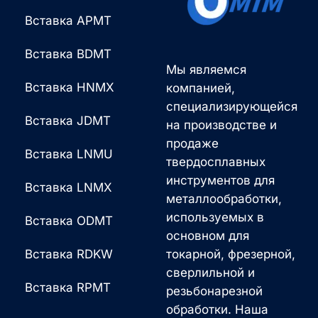
Вставка APMT
Вставка BDMT
Мы являемся
Вставка HNMX
компанией,
специализирующейся
Вставка JDMT
на производстве и
продаже
Вставка LNMU
твердосплавных
инструментов для
Вставка LNMX
металлообработки,
используемых в
Вставка ODMT
основном для
Вставка RDKW
токарной, фрезерной,
сверлильной и
Вставка RPMT
резьбонарезной
обработки. Наша