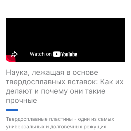
Наука, лежащая в основе
твердосплавных вставок: Как их
делают и почему они такие
прочные
Твердосплавные пластины - одни из самых
универсальных и долговечных режущих