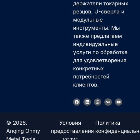
держатели токарных
резцов, U-сверла и
модульные
инструменты. Мы
также предлагаем
индивидуальные
услуги по обработке
для удовлетворения
конкретных
потребностей
клиентов.
F
L
W
V
Y
a
i
h
k
o
c
n
a
u
e
k
t
t
b
e
s
u
o
d
a
b
© 2026.
Условия
Политика
o
i
p
e
k
n
p
Anqing Onmy
предоставления
конфиденциальн
Metal Tools
услуг