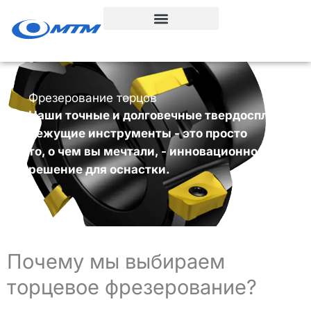
Перейти
к
содержанию
Фрезерование торцов
Наши точные и долговечные твердосплавные
режущие инструменты - это просто
то, о чем вы мечтали, - инновационное
решение для оснастки.
Почему мы выбираем
торцевое фрезерование?