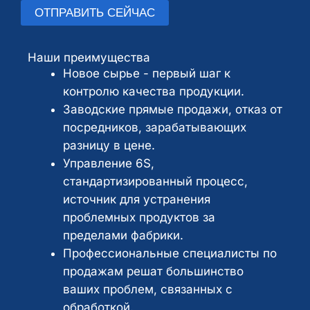
н
ч
ОТПРАВИТЬ СЕЙЧАС
п
т
н
о
А
а
ы
ч
л
р
Наши преимущества
й
т
ь
и
Новое сырье - первый шаг к
т
а
т
й
контролю качества продукции.
е
*
е
и
Заводские прямые продажи, отказ от
к
р
л
посредников, зарабатывающих
с
н
и
разницу в цене.
т
а
с
Управление 6S,
т
о
стандартизированный процесс,
и
о
источник для устранения
в
б
проблемных продуктов за
а
щ
пределами фабрики.
:
е
Профессиональные специалисты по
н
продажам решат большинство
и
ваших проблем, связанных с
е
обработкой.