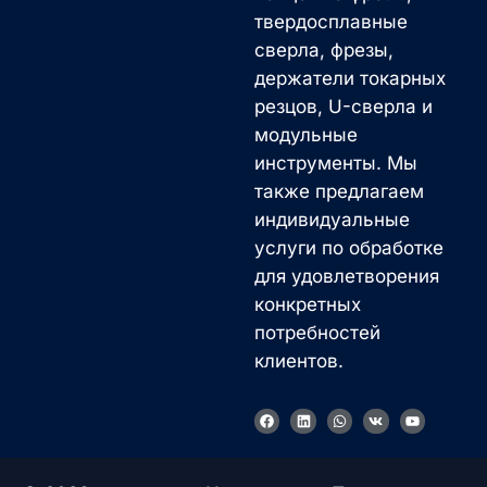
твердосплавные
сверла, фрезы,
держатели токарных
резцов, U-сверла и
модульные
инструменты. Мы
также предлагаем
индивидуальные
услуги по обработке
для удовлетворения
конкретных
потребностей
клиентов.
F
L
W
V
Y
a
i
h
k
o
c
n
a
u
e
k
t
t
b
e
s
u
o
d
a
b