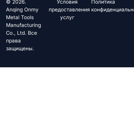
© 2026.
Условия
Политика
o
i
p
e
k
n
p
Anqing Onmy
предоставления
конфиденциальн
Metal Tools
услуг
Manufacturing
Co., Ltd. Все
права
защищены.