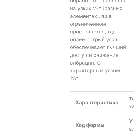
обработки - особенно
на узких V-образных
элементах или в
ограниченном
пространстве, где
более острый угол
обеспечивает лучший
доступ и снижение
вибрации. С
характерным углом
25°.
Т
Характеристика
х
Y
Код формы
а