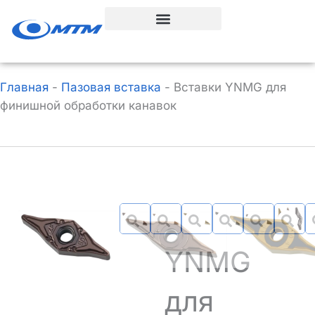
Перейти
к
содержанию
Главная
-
Пазовая вставка
-
Вставки YNMG для
финишной обработки канавок
Вставки
YNMG
для