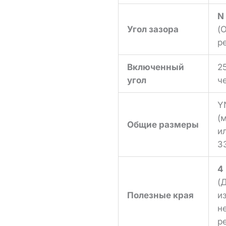
N
Угол зазора
(
р
Включенный
2
угол
ч
Y
(
Общие размеры
и
3
4
(
Полезные края
и
н
р