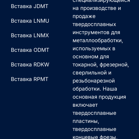
специализирующейся
Вставка JDMT
на производстве и
продаже
Вставка LNMU
твердосплавных
инструментов для
Вставка LNMX
металлообработки,
используемых в
Вставка ODMT
основном для
Вставка RDKW
токарной, фрезерной,
сверлильной и
Вставка RPMT
резьбонарезной
обработки. Наша
основная продукция
включает
твердосплавные
пластины,
твердосплавные
концевые фрезы,