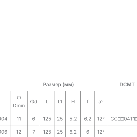
Размер (мм)
DCMT
Φ
Φd
L
L1
H
f
a°
Dmin
R04
11
6
125
25
5.2
6.2
12°
CC□□04T1
R06
12
7
125
25
6.2
6
12°