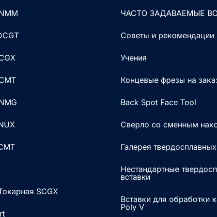
CNMM
ЧАСТО ЗАДАВАЕМЫЕ В
 DCGT
Советы и рекомендации
DCGX
Учения
DCMT
Концевые фрезы на зака
DNMG
Back Spot Face Tool
KNUX
Сверло со сменным нак
RCMT
Галерея твердосплавных
Нестандартные твердос
вставки
 Токарная SCGX
Вставки для обработки 
Poly V
rt