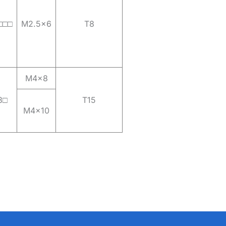
□□□
M2.5×6
T8
M4x8
3□
T15
M4x10