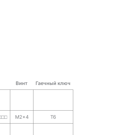
Винт
Гаечный ключ
□□□
M2x4
T6