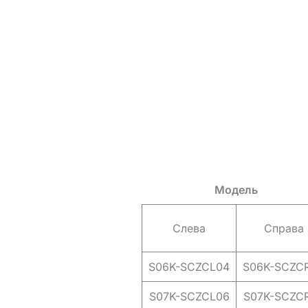
Модель
Слева
Справа
S06K-SCZCL04
S06K-SCZC
S07K-SCZCL06
S07K-SCZC