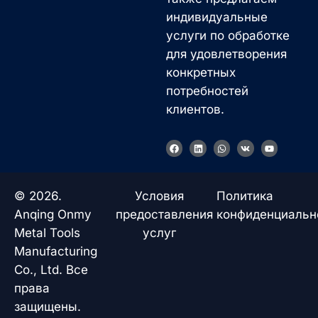
индивидуальные
услуги по обработке
для удовлетворения
конкретных
потребностей
клиентов.
F
L
W
V
Y
a
i
h
k
o
c
n
a
u
e
k
t
t
b
e
s
u
o
d
a
b
© 2026.
Условия
Политика
o
i
p
e
k
n
p
Anqing Onmy
предоставления
конфиденциальн
Metal Tools
услуг
Manufacturing
Co., Ltd. Все
права
защищены.