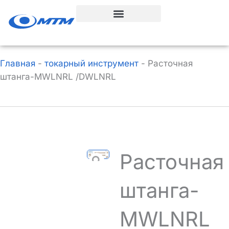
Перейти
к
содержанию
Главная
-
токарный инструмент
-
Расточная
штанга-MWLNRL /DWLNRL
Расточная
штанга-
MWLNRL