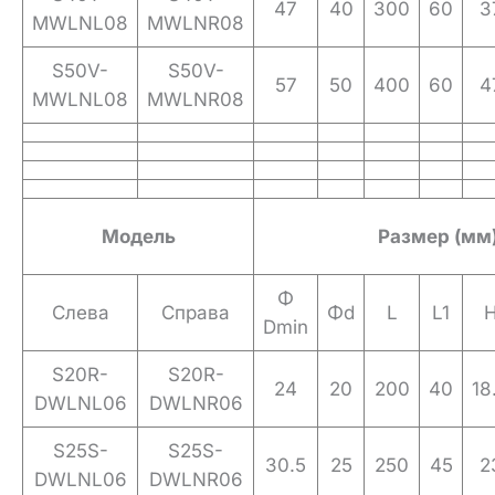
47
40
300
60
3
MWLNL08
MWLNR08
S50V-
S50V-
57
50
400
60
4
MWLNL08
MWLNR08
Модель
Размер (мм
Φ
Слева
Справа
Φd
L
L1
Dmin
S20R-
S20R-
24
20
200
40
18
DWLNL06
DWLNR06
S25S-
S25S-
30.5
25
250
45
2
DWLNL06
DWLNR06