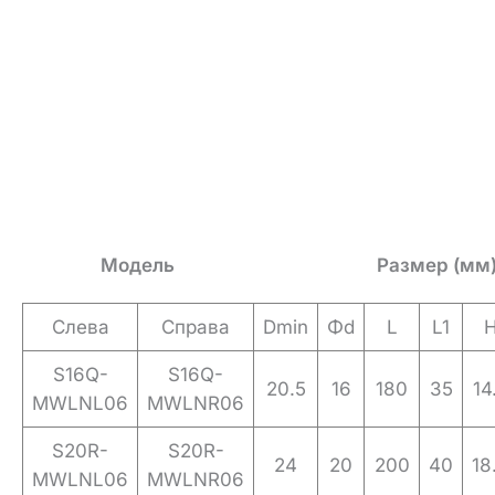
Модель
Размер (мм
Слева
Справа
Dmin
Φd
L
L1
S16Q-
S16Q-
20.5
16
180
35
14
MWLNL06
MWLNR06
S20R-
S20R-
24
20
200
40
18
MWLNL06
MWLNR06