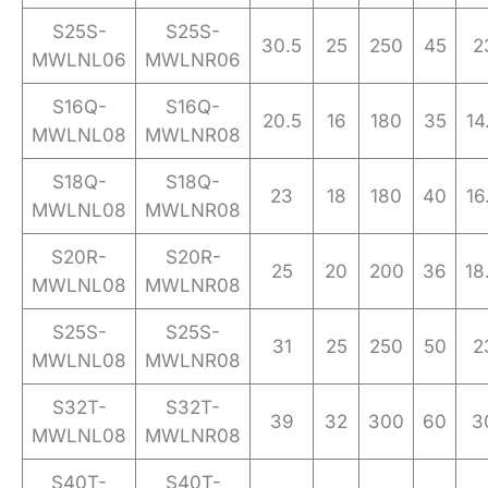
S25S-
S25S-
30.5
25
250
45
2
MWLNL06
MWLNR06
S16Q-
S16Q-
20.5
16
180
35
14
MWLNL08
MWLNR08
S18Q-
S18Q-
23
18
180
40
16
MWLNL08
MWLNR08
S20R-
S20R-
25
20
200
36
18
MWLNL08
MWLNR08
S25S-
S25S-
31
25
250
50
2
MWLNL08
MWLNR08
S32T-
S32T-
39
32
300
60
3
MWLNL08
MWLNR08
S40T-
S40T-