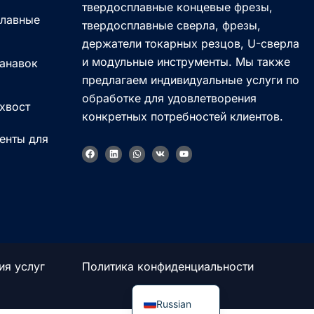
твердосплавные концевые фрезы,
плавные
твердосплавные сверла, фрезы,
держатели токарных резцов, U-сверла
и модульные инструменты. Мы также
канавок
предлагаем индивидуальные услуги по
Korean
обработке для удовлетворения
 хвост
конкретных потребностей клиентов.
French
енты для
German
а
F
L
W
V
Y
a
i
h
k
o
Japanese
c
n
a
u
e
k
t
t
b
e
s
u
Chinese
o
d
a
b
o
i
p
e
Italian
k
n
p
Spanish
Turkish
ия услуг
Политика конфиденциальности
English
Russian