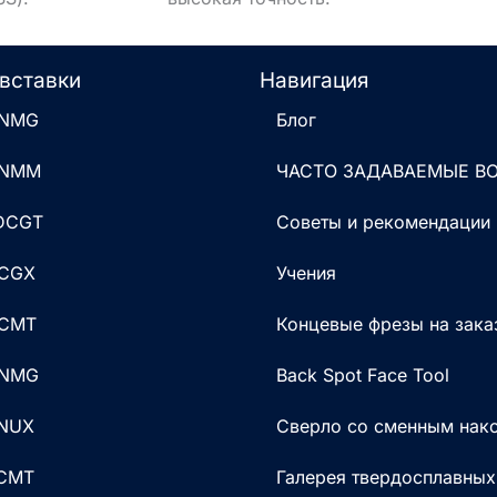
вставки
Навигация
CNMG
Блог
CNMM
ЧАСТО ЗАДАВАЕМЫЕ В
 DCGT
Советы и рекомендации
DCGX
Учения
DCMT
Концевые фрезы на зака
DNMG
Back Spot Face Tool
KNUX
Сверло со сменным нак
RCMT
Галерея твердосплавных