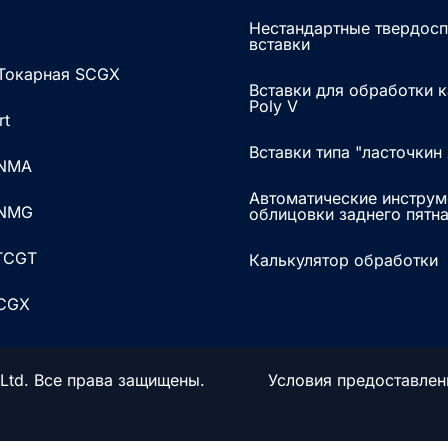
Нестандартные твердос
вставки
 Токарная SCGX
Вставки для обработки 
Poly V
rt
Вставки типа "ласточкин
SNMA
Автоматические инструм
SNMG
облицовки заднего пятн
 TCGT
Калькулятор обработки
TCGX
 Ltd. Все права защищены.
Условия предоставлен