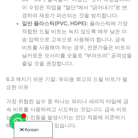
이 수정은 작업을 “절단”에서 “긁어내기”로 변
경하여 재료가 파손되는 것을 방지합니다.
일반 플라스틱(PVC, HDPE):
플라스틱에 가장
적합한 드릴 비트는 녹지 않도록 매우 낮은 이
French
송 압력으로 고속으로 사용해야 합니다. 금속
비트를 사용해야 하는 경우, 전문가들은 비트의
German
날카로운 모서리를 숫돌로 “부러뜨려” 공격성을
Japanese
줄일 것을 권장합니다.
Chinese
Russian
6.3 깨지기 쉬운 기질: 유리용 최고의 드릴 비트가 필
요한 이유
Italian
Spanish
가장 위험한 실수 중 하나는 유리나 세라믹 타일에 금
속 비트를 사용하려고 시도하는 것입니다. 금속 비트
Turkish
는 고주파 진동을 발생시키는 전단 작용에 의존하기
English
때문에 즉시 깨질 수 있습니다.
Korean