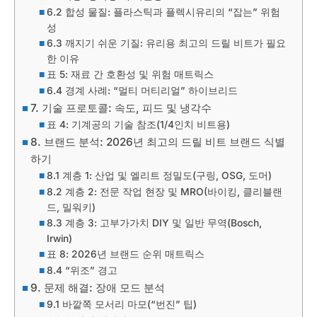
6.2 합성 물질: 플라스틱과 플렉시유리의 “잡는” 위험
성
6.3 깨지기 쉬운 기질: 유리용 최고의 드릴 비트가 필요
한 이유
표 5: 재료 간 호환성 및 위험 매트릭스
6.4 경계 사례: “멀티 머티리얼” 하이브리드
7. 기술 프로토콜: 속도, 피드 및 냉각수
표 4: 기계공의 기술 참조(1/4인치 비트용)
8. 브랜드 분석: 2026년 최고의 드릴 비트 브랜드 식별
하기
8.1 계층 1: 산업 및 엘리트 정밀도(구링, OSG, 도머)
8.2 계층 2: 전문 작업 현장 및 MRO(바이킹, 클리블랜
드, 밀워키)
8.3 계층 3: 고부가가치 DIY 및 일반 무역(Bosch,
Irwin)
표 8: 2026년 브랜드 순위 매트릭스
8.4 “위조” 경고
9. 문제 해결: 장애 모드 분석
9.1 바깥쪽 모서리 마모(“번진” 팁)