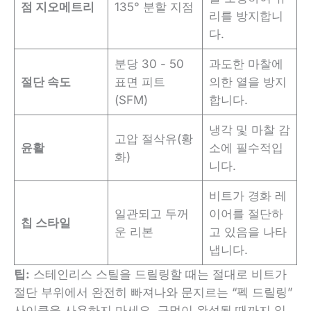
점 지오메트리
135° 분할 지점
리를 방지합니
다.
분당 30 - 50
과도한 마찰에
절단 속도
표면 피트
의한 열을 방지
(SFM)
합니다.
냉각 및 마찰 감
고압 절삭유(황
윤활
소에 필수적입
화)
니다.
비트가 경화 레
일관되고 두꺼
이어를 절단하
칩 스타일
운 리본
고 있음을 나타
냅니다.
팁:
스테인리스 스틸을 드릴링할 때는 절대로 비트가
절단 부위에서 완전히 빠져나와 문지르는 “펙 드릴링”
사이클을 사용하지 마세요. 구멍이 완성될 때까지 일