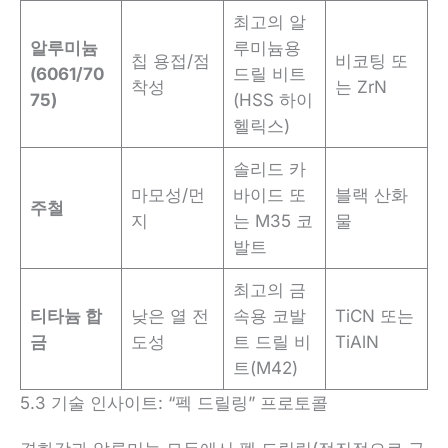
최고의 알
알루미늄
루미늄용
칩 용접/점
비코팅 또
(6061/70
드릴 비트
착성
는 ZrN
75)
(HSS 하이
헬릭스)
솔리드 카
마모성/먼
바이드 또
블랙 산화
주철
지
는 M35 코
물
발트
최고의 금
티타늄 합
낮은 열 전
속용 코발
TiCN 또는
금
도성
트 드릴 비
TiAlN
트(M42)
5.3 기술 인사이트: “펙 드릴링” 프로토콜