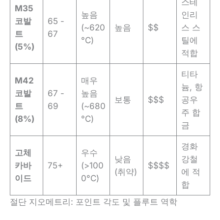
스테
M35
높음
인리
코발
65 -
(~620
높음
$$
스 스
트
67
°C)
틸에
(5%)
적합
티타
M42
매우
늄, 항
코발
67 -
높음
보통
$$$
공우
트
69
(~680
주 합
(8%)
°C)
금
경화
고체
우수
낮음
강철
카바
75+
(>100
$$$$
(취약)
에 적
이드
0°C)
합
절단 지오메트리: 포인트 각도 및 플루트 역학