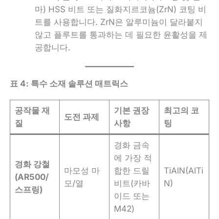
마) HSS 비트 또는 질화지르코늄(ZrN) 코팅 비
트를 사용합니다. ZrN은 알루미늄이 달라붙지
않고 플루트를 통과하는 데 필요한 윤활성을 제
공합니다.
표 4: 특수 소재 솔루션 매트릭스
공작물 재
기본 권장
최고의 코
도전 과제
질
사항
팅
경화 금속
에 가장 적
경화 강철
마모성 마
합한 드릴
TiAlN(AlTi
(AR500/
모/열
비트(카바
N)
스프링)
이드 또는
M42)