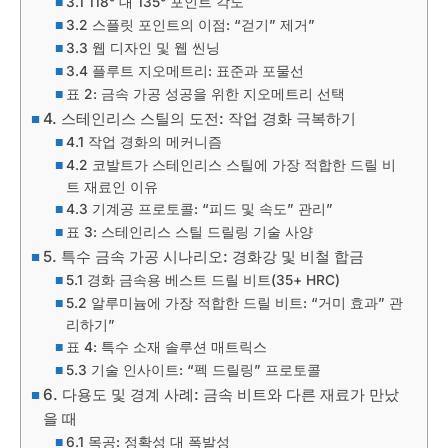
3.1 118° 대 135° 포인트 각도
3.2 스플릿 포인트의 이점: “걷기” 제거”
3.3 웹 디자인 및 웹 씬닝
3.4 플루트 지오메트리: 표준과 포물선
표 2: 금속 가공 성공을 위한 지오메트리 선택
4. 스테인리스 스틸의 도전: 작업 경화 극복하기
4.1 작업 경화의 메커니즘
4.2 코발트가 스테인리스 스틸에 가장 적합한 드릴 비
트 재료인 이유
4.3 기계공 프로토콜: “피드 및 속도” 관리”
표 3: 스테인리스 스틸 드릴링 기술 사양
5. 특수 금속 가공 시나리오: 경화강 및 비철 합금
5.1 경화 금속용 베스트 드릴 비트(35+ HRC)
5.2 알루미늄에 가장 적합한 드릴 비트: “거미 효과” 관
리하기”
표 4: 특수 소재 솔루션 매트릭스
5.3 기술 인사이트: “펙 드릴링” 프로토콜
6. 다용도 및 경계 사례: 금속 비트와 다른 재료가 만났
을 때
6.1 목공: 정확성 대 폭발성