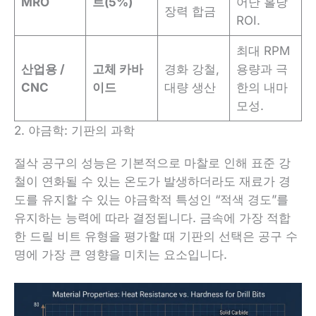
MRO
트(5%)
어난 홀당
장력 합금
ROI.
최대 RPM
산업용 /
고체 카바
경화 강철,
용량과 극
CNC
이드
대량 생산
한의 내마
모성.
2. 야금학: 기판의 과학
절삭 공구의 성능은 기본적으로 마찰로 인해 표준 강
철이 연화될 수 있는 온도가 발생하더라도 재료가 경
도를 유지할 수 있는 야금학적 특성인 “적색 경도”를
유지하는 능력에 따라 결정됩니다. 금속에 가장 적합
한 드릴 비트 유형을 평가할 때 기판의 선택은 공구 수
명에 가장 큰 영향을 미치는 요소입니다.