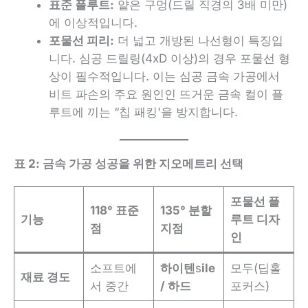
표준 플루트:
얕은 구멍(드릴 직경의 3배 미만)
에 이상적입니다.
포물선 피리:
더 넓고 개방된 나선형이 특징입
니다. 심공 드릴링(4xD 이상)의 경우 포물선 형
상이 필수적입니다. 이는 심공 금속 가공에서
비트 파손의 주요 원인인 뜨거운 금속 컬이 플
루트에 끼는 “칩 패킹'을 방지합니다.
표 2: 금속 가공 성공을 위한 지오메트리 선택
포물선 플
118° 표준
135° 분할
기능
루트 디자
점
지점
인
소프트에
하이텐
s
ile
모두(딥홀
재료 경도
서 중간
/ 하드
포커스)