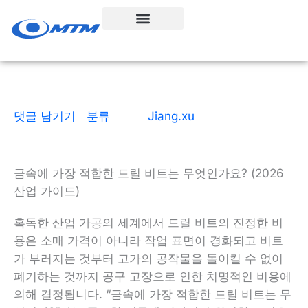
콘
텐
츠
로
건
너
뛰
댓글 남기기
|
분류
| 으로
Jiang.xu
|
18 읽는 데 걸리
는 시간
|
1월 21, 2026
기
금속에 가장 적합한 드릴 비트는 무엇인가요? (2026
산업 가이드)
혹독한 산업 가공의 세계에서 드릴 비트의 진정한 비
용은 소매 가격이 아니라 작업 표면이 경화되고 비트
가 부러지는 것부터 고가의 공작물을 돌이킬 수 없이
폐기하는 것까지 공구 고장으로 인한 치명적인 비용에
의해 결정됩니다. “금속에 가장 적합한 드릴 비트는 무