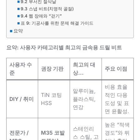
9.2 부서진 절삭날
9.3 스냅 비트(치명적 골절)
9.4 웹 장애와 “걷기”
표 9: 기공사를 위한 문제 해결 가이드
요약
요약: 사용자 카테고리별 최고의 금속용 드릴 비트
사용자 수
최고의 대
권장 기판
주요 이점
준
상...
비용 효율
알루미늄,
TiN 코팅
적인 다용
DIY / 취미
플라스틱,
HSS
도성 및 표
연강
면 윤활성.
높은 “적색
스테인리
전문가 /
M35 코발
경도”와 뛰
스 스틸, 고