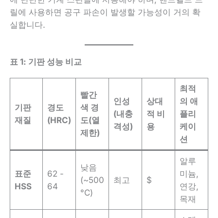
릴에 사용하면 공구 파손이 발생할 가능성이 거의 확
실합니다.
표 1: 기판 성능 비교
최적
빨간
인성
상대
의 애
기판
경도
색 경
(내충
적 비
플리
재질
(HRC)
도(열
격성)
용
케이
제한)
션
알루
낮음
표준
62 -
미늄,
(~500
최고
$
HSS
64
연강,
°C)
목재