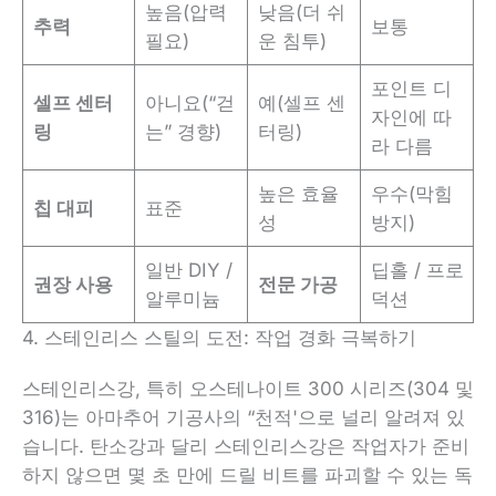
높음(압력
낮음(더 쉬
추력
보통
필요)
운 침투)
포인트 디
셀프 센터
아니요(“걷
예(셀프 센
자인에 따
링
는” 경향)
터링)
라 다름
높은 효율
우수(막힘
칩 대피
표준
성
방지)
일반 DIY /
딥홀 / 프로
권장 사용
전문 가공
알루미늄
덕션
4. 스테인리스 스틸의 도전: 작업 경화 극복하기
스테인리스강, 특히 오스테나이트 300 시리즈(304 및
316)는 아마추어 기공사의 “천적'으로 널리 알려져 있
습니다. 탄소강과 달리 스테인리스강은 작업자가 준비
하지 않으면 몇 초 만에 드릴 비트를 파괴할 수 있는 독