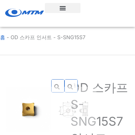
콘
텐
츠
로
건
홈
-
OD 스카프 인서트 - S-SNG15S7
너
뛰
기
OD 스카프
S-
SNG15S7