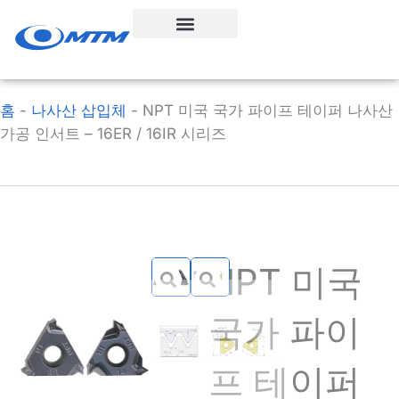
콘
텐
츠
로
건
홈
-
나사산 삽입체
-
NPT 미국 국가 파이프 테이퍼 나사산
너
가공 인서트 – 16ER / 16IR 시리즈
뛰
기
NPT 미국
국가 파이
프 테이퍼