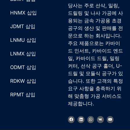
당사는 주로 선삭, 밀링,
HNMX 삽입
드릴링 및 나사 가공에 사
용되는 금속 가공용 초경
JDMT 삽입
공구의 생산 및 판매를 전
문으로 하는 회사입니다.
LNMU 삽입
주요 제품으로는 카바이
드 인서트, 카바이드 엔드
LNMX 삽입
밀, 카바이드 드릴, 밀링
커터, 선삭 공구 홀더, U-
ODMT 삽입
드릴 및 모듈식 공구가 있
RDKW 삽입
습니다. 또한 고객의 특정
요구 사항을 충족하기 위
RPMT 삽입
해 맞춤형 가공 서비스도
제공합니다.
F
링
W
V
유
a
크
h
k
튜
c
드
a
브
e
인
t