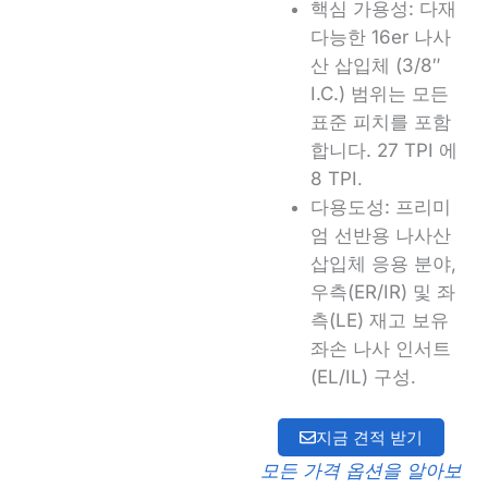
핵심 가용성:
다재
다능한
16er 나사
산 삽입체
(3/8″
I.C.) 범위는 모든
표준 피치를 포함
합니다.
27 TPI
에
8 TPI
.
다용도성:
프리미
엄
선반용 나사산
삽입체
응용 분야,
우측(ER/IR) 및 좌
측(LE) 재고 보유
좌손 나사 인서트
(EL/IL) 구성
.
지금 견적 받기
모든 가격 옵션을 알아보