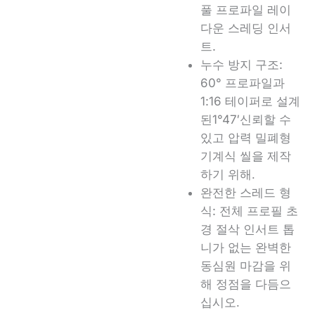
풀 프로파일
레이
다운 스레딩 인서
트
.
누수 방지 구조:
60° 프로파일과
1:16 테이퍼로 설계
된
1°47′
신뢰할 수
있고 압력 밀폐형
기계식 씰을 제작
하기 위해
.
완전한 스레드 형
식:
전체 프로필
초
경 절삭 인서트
톱
니가 없는 완벽한
동심원 마감을 위
해 정점을 다듬으
십시오
.