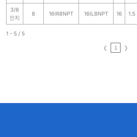
3/8
8
16IR8NPT
16IL8NPT
16
1.5
인치
1 - 5 / 5
❮
1
❯