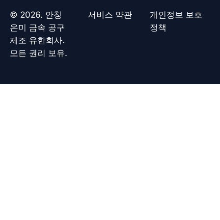
b
s
o
a
© 2026. 안칭
서비스 약관
개인정보 보호
o
p
k
p
온미 금속 공구
정책
제조 유한회사.
모든 권리 보유.