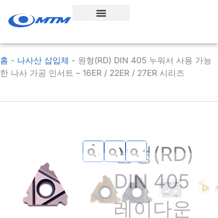
콘
텐
츠
로
건
홈
-
나사산 삽입체
-
원형(RD) DIN 405 누워서 사용 가능
너
한 나사 가공 인서트 – 16ER / 22ER / 27ER 시리즈
뛰
기
원형(RD)
DIN 405
레이다운