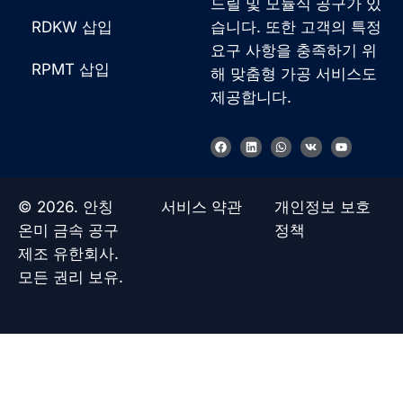
드릴 및 모듈식 공구가 있
RDKW 삽입
습니다. 또한 고객의 특정
요구 사항을 충족하기 위
RPMT 삽입
해 맞춤형 가공 서비스도
제공합니다.
F
링
W
V
유
a
크
h
k
튜
c
드
a
브
e
인
t
b
s
o
a
© 2026. 안칭
서비스 약관
개인정보 보호
o
p
k
p
온미 금속 공구
정책
제조 유한회사.
모든 권리 보유.