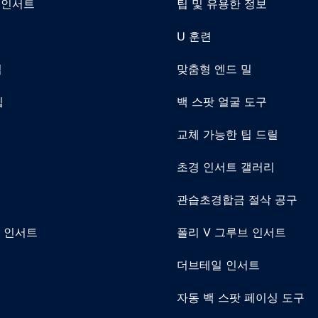
 인서트
팁 및 유용한 정보
입
U 훈련
입
맞춤형 엔드 밀
입
백 스팟 얼굴 도구
입
교체 가능한 팁 드릴
입
초경 인서트 갤러리
입
관습초경합금 절삭 공구
닝 인서트
폴리 V 그루브 인서트
입
더브테일 인서트
입
자동 백 스팟 페이싱 도구