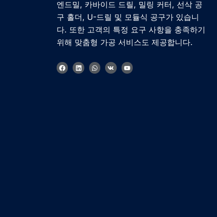
엔드밀, 카바이드 드릴, 밀링 커터, 선삭 공
구 홀더, U-드릴 및 모듈식 공구가 있습니
다. 또한 고객의 특정 요구 사항을 충족하기
위해 맞춤형 가공 서비스도 제공합니다.
F
링
W
V
유
a
크
h
k
튜
c
드
a
브
e
인
t
b
s
o
a
o
p
k
p