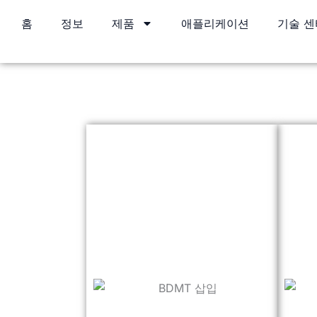
콘
홈
정보
제품
애플리케이션
기술 센
텐
츠
로
건
너
뛰
기