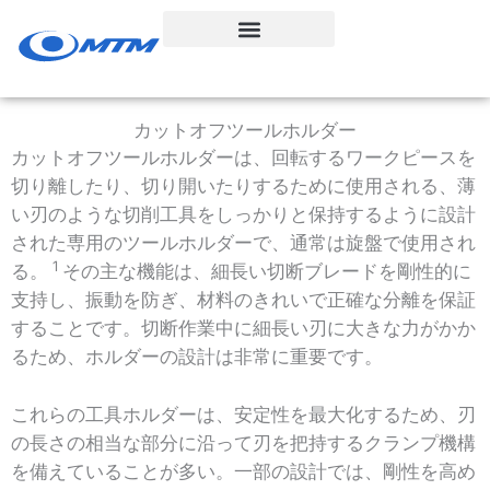
コ
ン
テ
ン
ツ
カットオフツールホルダー
へ
カットオフツールホルダーは、回転するワークピースを
ス
切り離したり、切り開いたりするために使用される、薄
キ
い刃のような切削工具をしっかりと保持するように設計
ッ
された専用のツールホルダーで、通常は旋盤で使用され
1
プ
る。
その主な機能は、細長い切断ブレードを剛性的に
支持し、振動を防ぎ、材料のきれいで正確な分離を保証
することです。切断作業中に細長い刃に大きな力がかか
るため、ホルダーの設計は非常に重要です。
これらの工具ホルダーは、安定性を最大化するため、刃
の長さの相当な部分に沿って刃を把持するクランプ機構
を備えていることが多い。一部の設計では、剛性を高め