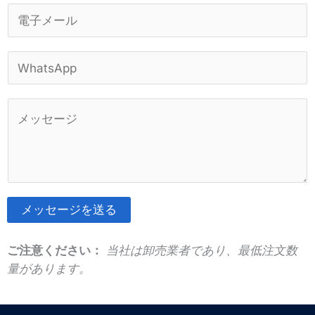
*
電
子
メ
W
ー
h
ル
a
*
コ
t
メ
s
ン
A
ト
p
ま
p
た
*
メッセージを送る
は
そ
メ
れ
ご注意ください：
当社は卸売業者であり、最低注文数
ッ
に
量があります。
セ
代
ー
わ
ジ