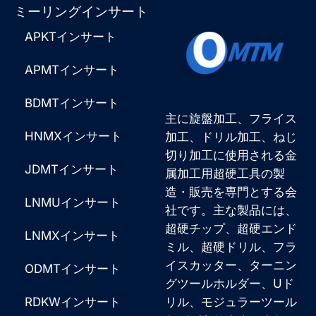
る
ミーリングインサート
*
も
APKTインサート
の
だ
APMTインサート
：
BDMTインサート
主に旋盤加工、フライス
HNMXインサート
加工、ドリル加工、ねじ
切り加工に使用される金
JDMTインサート
属加工用超硬工具の製
造・販売を専門とする会
LNMUインサート
社です。主な製品には、
超硬チップ、超硬エンド
LNMXインサート
ミル、超硬ドリル、フラ
イスカッター、ターニン
ODMTインサート
グツールホルダー、Uド
RDKWインサート
リル、モジュラーツール