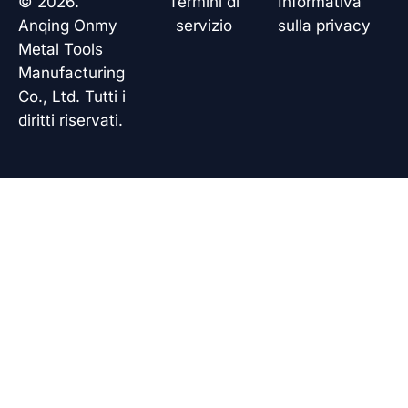
© 2026.
Termini di
Informativa
o
i
p
e
k
n
p
Anqing Onmy
servizio
sulla privacy
Metal Tools
Manufacturing
Co., Ltd. Tutti i
diritti riservati.