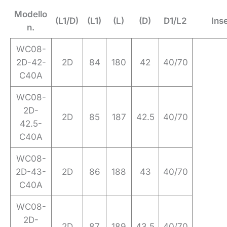
Modello
(L1/D)
(L1)
(L)
(D)
D1/L2
Inse
n.
WC08-
2D-42-
2D
84
180
42
40/70
C40A
WC08-
2D-
2D
85
187
42.5
40/70
42.5-
C40A
WC08-
2D-43-
2D
86
188
43
40/70
C40A
WC08-
2D-
2D
87
189
43.5
40/70