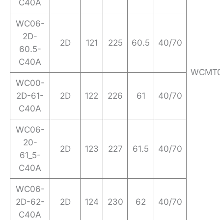
C40A
WC06-
2D-
2D
121
225
60.5
40/70
60.5-
C40A
WCMT0
WC00-
2D-61-
2D
122
226
61
40/70
C40A
WC06-
20-
2D
123
227
61.5
40/70
61_5-
C40A
WC06-
2D-62-
2D
124
230
62
40/70
C40A