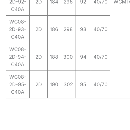
2D-92-
2D
184
296
92
40/70
WCMT0
C40A
WC08-
2D-93-
2D
186
298
93
40/70
C40A
WC08-
2D-94-
2D
188
300
94
40/70
C40A
WC08-
2D-95-
2D
190
302
95
40/70
C40A