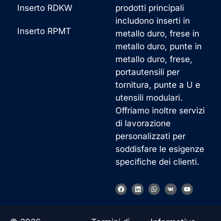
Inserto RDKW
prodotti principali
includono inserti in
Inserto RPMT
metallo duro, frese in
metallo duro, punte in
metallo duro, frese,
portautensili per
tornitura, punte a U e
utensili modulari.
Offriamo inoltre servizi
di lavorazione
personalizzati per
soddisfare le esigenze
specifiche dei clienti.
F
L
W
V
Y
a
i
h
k
o
c
n
a
u
e
k
t
t
b
e
s
u
o
d
a
b