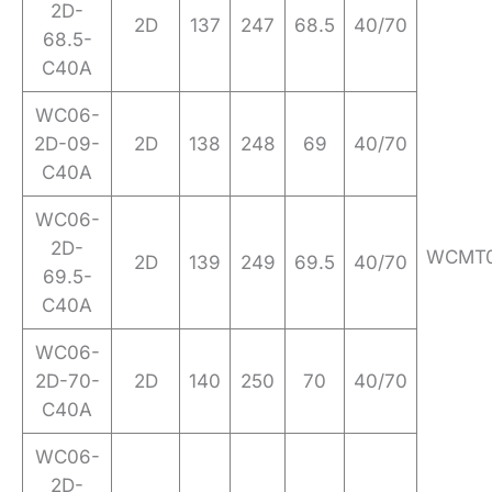
2D-
2D
137
247
68.5
40/70
68.5-
C40A
WC06-
2D-09-
2D
138
248
69
40/70
C40A
WC06-
2D-
WCMT0
2D
139
249
69.5
40/70
69.5-
C40A
WC06-
2D-70-
2D
140
250
70
40/70
C40A
WC06-
2D-