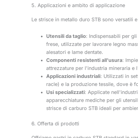
5. Applicazioni e ambito di applicazione
Le strisce in metallo duro STB sono versatili e
Utensili da taglio
: Indispensabili per gl
frese, utilizzate per lavorare legno mas
alesatori e lame dentate.
Componenti resistenti all'usura
: Impie
attrezzature per l'industria mineraria e l
Applicazioni industriali
: Utilizzati in 
racle) e la produzione tessile, dove è fo
Usi specializzati
: Applicate nell'indust
apparecchiature mediche per gli utensili 
strisce di carburo STB ideali per ambien
6. Offerta di prodotti
Offriamo nastri in carburo STB standard in vari