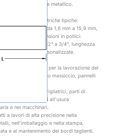
steno e da un legante metallico.
onali
: Dimensioni metriche tipiche:
 6,4 mm, larghezza da 1,6 mm a 15,9 mm,
a 152,4 mm. Dimensioni in pollici:
/4", larghezza da 3/32" a 3/4", lunghezza
isponibili misure personalizzate.
 di applicazione
:
 Utilizzato per utensili per la lavorazione del
 lame dentate per legno massiccio, pannelli
.
licato in resti di smerigliatrici, parti di
componenti resistenti all'usura
raria e nei macchinari.
tti a lavori di alta precisione nella
alli, nell'imballaggio e nella stampa,
rata e al mantenimento dei bordi taglienti.