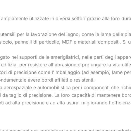
 ampiamente utilizzate in diversi settori grazie alla loro dur
i utensili per la lavorazione del legno, come le lame delle pia
siccio, pannelli di particelle, MDF e materiali compositi. Si
gato nei supporti delle smerigliatrici, nelle parti degli appar
'edilizia, per resistere all'abrasione e prolungare la vita utile
settori di precisione come l'imballaggio (ad esempio, lame p
ndamentale avere bordi affilati e resistenti.
ria aerospaziale e automobilistica per i componenti che richi
da taglio di precisione. La loro capacità di mantenere bordi a
ti ad alta precisione e ad alta usura, migliorando l'efficien
e dimensioni per soddisfare le più comuni esigenze industria