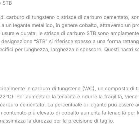
ro STB
 di carburo di tungsteno o strisce di carburo cementato, so
 a un legante metallico, in genere cobalto, attraverso un pr
'usura e durata, le strisce di carburo STB sono ampiamente ut
 designazione “STB” si riferisce spesso a una forma rettan
pecifici per lunghezza, larghezza e spessore. Questi nastri s
incipalmente in carburo di tungsteno (WC), un composto di 
22°C). Per aumentare la tenacità e ridurre la fragilità, vie
 carburo cementato. La percentuale di legante può essere ad
 contenuto più elevato di cobalto aumenta la tenacità per l
 massimizza la durezza per la precisione di taglio.