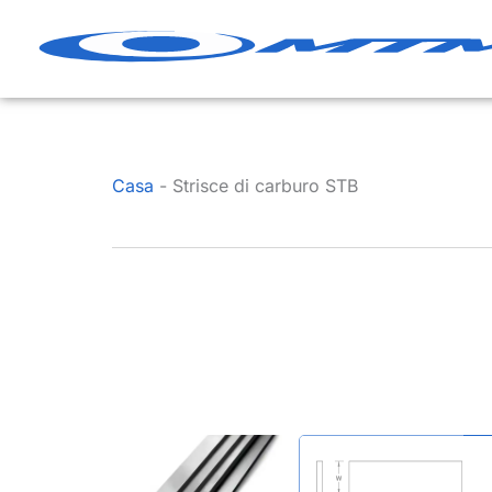
Vai
al
contenuto
Casa
-
Strisce di carburo STB