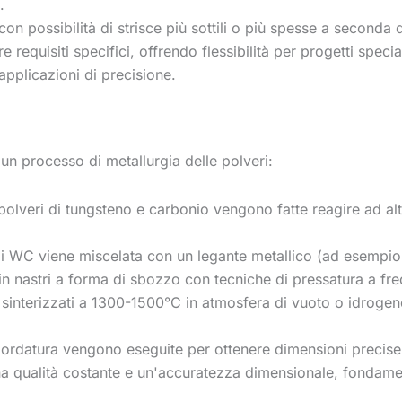
.
n possibilità di strisce più sottili o più spesse a seconda 
requisiti specifici, offrendo flessibilità per progetti specia
 applicazioni di precisione.
un processo di metallurgia delle polveri:
 polveri di tungsteno e carbonio vengono fatte reagire ad 
di WC viene miscelata con un legante metallico (ad esempi
in nastri a forma di sbozzo con tecniche di pressatura a fr
sinterizzati a 1300-1500°C in atmosfera di vuoto o idrogeno,
la bordatura vengono eseguite per ottenere dimensioni precise 
a qualità costante e un'accuratezza dimensionale, fondamenta