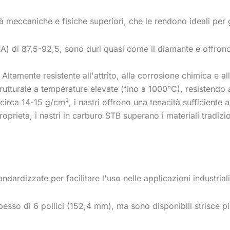
meccaniche e fisiche superiori, che le rendono ideali per gli
) di 87,5-92,5, sono duri quasi come il diamante e offrono
: Altamente resistente all'attrito, alla corrosione chimica e al
strutturale a temperature elevate (fino a 1000°C), resistend
circa 14-15 g/cm³, i nastri offrono una tenacità sufficiente 
oprietà, i nastri in carburo STB superano i materiali tradizi
ndardizzate per facilitare l'uso nelle applicazioni industria
esso di 6 pollici (152,4 mm), ma sono disponibili strisce pi