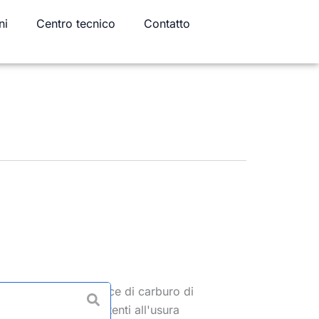
ni
Centro tecnico
Contatto
ote anche come strisce di carburo di
alta durezza e resistenti all'usura