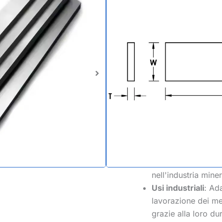
composti da carburo di tung
Dimensioni convenzi
spessore da 0,8 mm a
lunghezza da 25,4 mm 
spessore da 1/32" a 1
da 13/16" a 6". Sono d
Applicazioni e ambito
Utensili da taglio
:
legno, alesatori e
di particelle e MDF
Parti di usura
: App
elettrodomestici e 
nell'industria mine
Usi industriali
: Ada
lavorazione dei met
grazie alla loro du