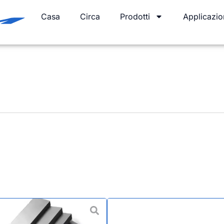
Casa
Circa
Prodotti
Applicazio
Le strisce di carburo STB, n
tungsteno, sono materiali ad 