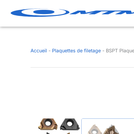
Aller
au
contenu
Accueil
-
Plaquettes de filetage
-
BSPT Plaquet