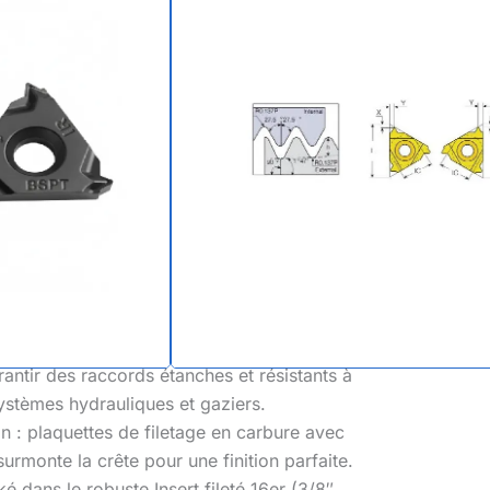
ading Inserts
 filetage conique
)
ur, raccords de gaz, joints étanches à la
British Standard Pipe Taper) Inserts filetés
.
ité :
Conçu pour les filetages coniques
rantir des raccords étanches et résistants à
systèmes hydrauliques et gaziers.
n : plaquettes de filetage en carbure
avec
surmonte la crête pour une finition parfaite.
é dans le robuste
Insert fileté 16er
(3/8″