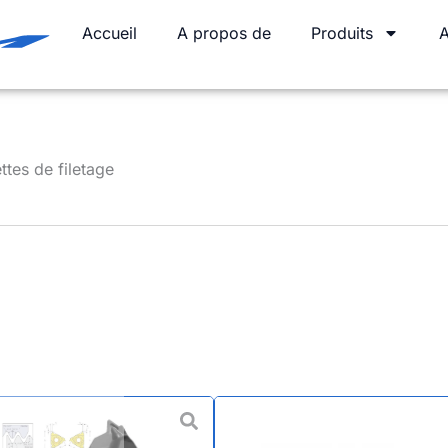
Accueil
A propos de
Produits
A
tes de filetage
BSPT Briti