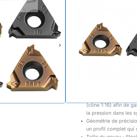
Taper Thre
(Inserts de
pour tubes
Idéal pour : tuyaux de vape
pression.
Norme produit : BSPT (
à profil complet (55°)
Performance d'étanché
(cône 1:16) afin de ga
la pression dans les 
Géométrie de précisio
un profil complet qui 
Taille du noyau :
Stock