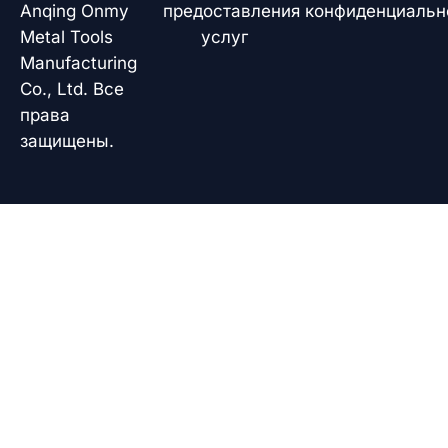
k
n
p
Anqing Onmy
предоставления
конфиденциальн
Metal Tools
услуг
Manufacturing
Co., Ltd. Все
права
защищены.