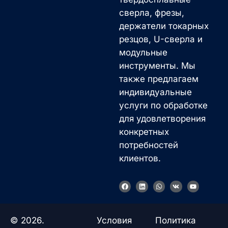
сверла, фрезы,
держатели токарных
резцов, U-сверла и
модульные
инструменты. Мы
также предлагаем
индивидуальные
услуги по обработке
для удовлетворения
конкретных
потребностей
клиентов.
F
L
W
V
Y
a
i
h
k
o
c
n
a
u
e
k
t
t
b
e
s
u
o
d
a
b
© 2026.
Условия
Политика
o
i
p
e