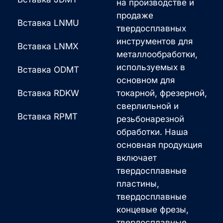
на производстве и
продаже
Вставка LNMU
твердосплавных
инструментов для
Вставка LNMX
металлообработки,
используемых в
Вставка ODMT
основном для
Вставка RDKW
токарной, фрезерной,
сверлильной и
Вставка RPMT
резьбонарезной
обработки. Наша
основная продукция
включает
твердосплавные
пластины,
твердосплавные
концевые фрезы,
твердосплавные