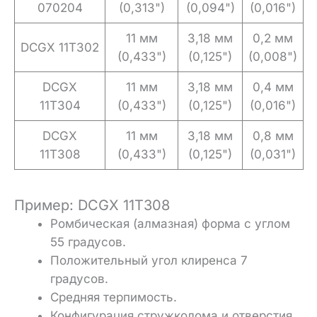
070204
(0,313")
(0,094")
(0,016")
11 мм
3,18 мм
0,2 мм
DCGX 11T302
(0,433")
(0,125")
(0,008")
DCGX
11 мм
3,18 мм
0,4 мм
11T304
(0,433")
(0,125")
(0,016")
DCGX
11 мм
3,18 мм
0,8 мм
11T308
(0,433")
(0,125")
(0,031")
Пример: DCGX 11T308
Ромбическая (алмазная) форма с углом
55 градусов.
Положительный угол клиренса 7
градусов.
Средняя терпимость.
Конфигурация стружколома и отверстия