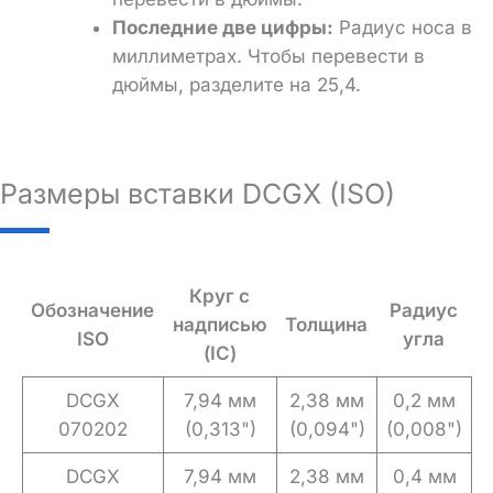
Последние две цифры:
Радиус носа в
миллиметрах. Чтобы перевести в
дюймы, разделите на 25,4.
Размеры вставки DCGX (ISO)
Круг с
Обозначение
Радиус
надписью
Толщина
ISO
угла
(IC)
DCGX
7,94 мм
2,38 мм
0,2 мм
070202
(0,313")
(0,094")
(0,008")
DCGX
7,94 мм
2,38 мм
0,4 мм