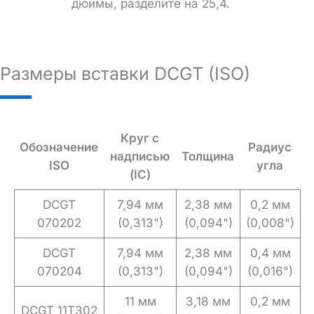
дюймы, разделите на 25,4.
Размеры вставки DCGT (ISO)
Круг с
Обозначение
Радиус
надписью
Толщина
ISO
угла
(IC)
DCGT
7,94 мм
2,38 мм
0,2 мм
070202
(0,313")
(0,094")
(0,008")
DCGT
7,94 мм
2,38 мм
0,4 мм
070204
(0,313")
(0,094")
(0,016")
11 мм
3,18 мм
0,2 мм
DCGT 11T302