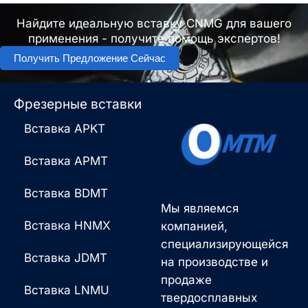
Найдите идеальную вставку CNMG для вашего
применения - получите помощь экспертов!
Получить Предложение Сейчас
Фрезерные вставки
Вставка APKT
Вставка APMT
Вставка BDMT
Мы являемся
Вставка HNMX
компанией,
специализирующейся
Вставка JDMT
на производстве и
продаже
Вставка LNMU
твердосплавных