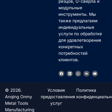
резцов, U-сверла и
модульные
инструменты. Мы
также предлагаем
индивидуальные
услуги по обработке
для удовлетворения
конкретных
потребностей
клиентов.
F
L
W
V
Y
a
i
h
k
o
c
n
a
u
e
k
t
t
b
e
s
u
o
d
a
b
© 2026.
Условия
Политика
o
i
p
e
k
n
p
Anqing Onmy
предоставления
конфиденциальн
Metal Tools
услуг
Manufacturing