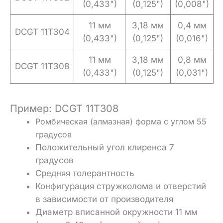
(0,433")
(0,125")
(0,008")
11 мм
3,18 мм
0,4 мм
DCGT 11T304
(0,433")
(0,125")
(0,016")
11 мм
3,18 мм
0,8 мм
DCGT 11T308
(0,433")
(0,125")
(0,031")
Пример: DCGT 11T308
Ромбическая (алмазная) форма с углом 55
градусов
Положительный угол клиренса 7
градусов
Средняя толерантность
Конфигурация стружколома и отверстий
в зависимости от производителя
Диаметр вписанной окружности 11 мм