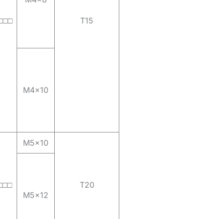
□□□
T15
M4x10
M5x10
□□□
T20
M5x12