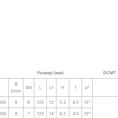
Размер (мм)
DCMT
Φ
Φd
L
L1
H
f
a°
Dmin
R06
9
6
125
12
5.2
4.5
15°
R06
9
7
125
14
6.2
4.5
15°