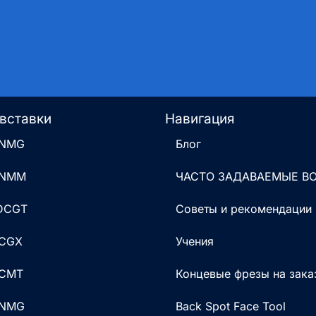
вставки
Навигация
CNMG
Блог
CNMM
ЧАСТО ЗАДАВАЕМЫЕ В
 DCGT
Советы и рекомендации
DCGX
Учения
DCMT
Концевые фрезы на зака
DNMG
Back Spot Face Tool