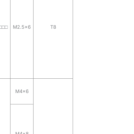
□□□
M2.5×6
T8
M4x6
M4x8