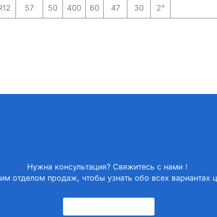
R12
57
50
400
60
47
30
2°
Нужна консультация? Свяжитесь с нами！
им отделом продаж, чтобы узнать обо всех вариантах 
Свяжитесь С Нами