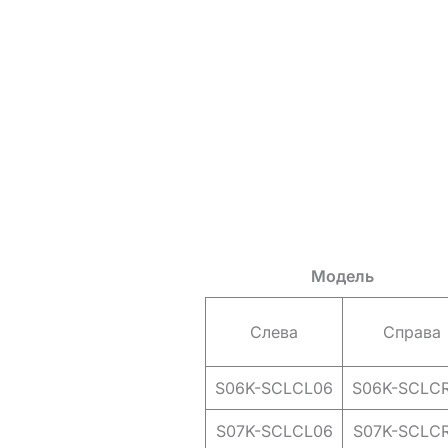
Модель
Слева
Справа
S06K-SCLCL06
S06K-SCLC
S07K-SCLCL06
S07K-SCLC