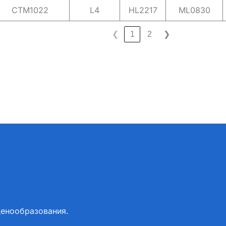
CTM1022
L4
HL2217
ML0830
❮
1
2
❯
ценообразования.