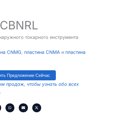
CBNRL
наружного токарного инструмента
ина CNMG
,
пластина CNMA
и
пластина
ить Предложение Сейчас
м продаж, чтобы узнать обо всех
.