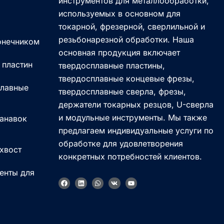
инструментов для металлообработки,
используемых в основном для
токарной, фрезерной, сверлильной и
резьбонарезной обработки. Наша
онечником
основная продукция включает
 пластин
твердосплавные пластины,
твердосплавные концевые фрезы,
плавные
твердосплавные сверла, фрезы,
держатели токарных резцов, U-сверла
и модульные инструменты. Мы также
канавок
предлагаем индивидуальные услуги по
Korean
обработке для удовлетворения
 хвост
конкретных потребностей клиентов.
French
енты для
German
а
F
L
W
V
Y
a
i
h
k
o
Japanese
c
n
a
u
e
k
t
t
b
e
s
u
Chinese
o
d
a
b
o
i
p
e