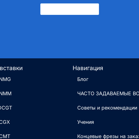
Свяжитесь С Нами
вставки
Навигация
CNMG
Блог
CNMM
ЧАСТО ЗАДАВАЕМЫЕ В
 DCGT
Советы и рекомендации
DCGX
Учения
DCMT
Концевые фрезы на зака