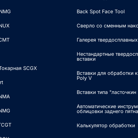
DNMG
Back Spot Face Tool
KNUX
Сверло со сменным нак
RCMT
Галерея твердосплавных
Нестандартные твердос
вставки
 Токарная SCGX
Вставки для обработки 
Poly V
rt
Вставки типа "ласточкин
SNMA
Автоматические инструм
SNMG
облицовки заднего пятн
 TCGT
Калькулятор обработки