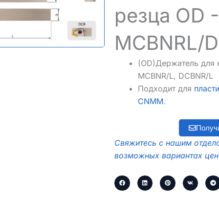
резца OD -
MCBNRL/D
(OD)Держатель для 
MCBNR/L, DCBNR/L
Подходит для
пласт
CNMM
.
Получ
Свяжитесь с нашим отдело
возможных вариантах цен