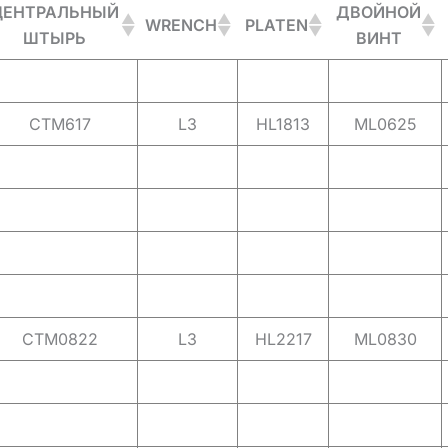
ЦЕНТРАЛЬНЫЙ
ДВОЙНОЙ
WRENCH
PLATEN
ШТЫРЬ
ВИНТ
CTM617
L3
HL1813
ML0625
CTM0822
L3
HL2217
ML0830