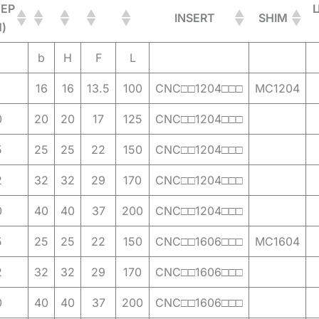
ЕР
INSERT
SHIM
)
b
H
F
L
6
16
16
13.5
100
CNC□□1204□□□
MC1204
0
20
20
17
125
CNC□□1204□□□
5
25
25
22
150
CNC□□1204□□□
2
32
32
29
170
CNC□□1204□□□
0
40
40
37
200
CNC□□1204□□□
5
25
25
22
150
CNC□□1606□□□
MC1604
2
32
32
29
170
CNC□□1606□□□
0
40
40
37
200
CNC□□1606□□□