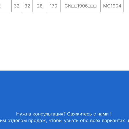
2
32
32
28
170
CN□□1906□□□
MC1904
Нужна консультация? Свяжитесь с нами！
им отделом продаж, чтобы узнать обо всех вариантах 