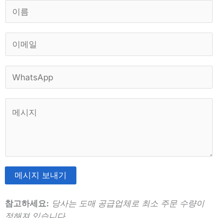
이
름
*
이
메
일
W
*
h
a
댓
t
글
s
또
A
는
p
메
p
시
*
메시지 보내기
지
대
*
안
참고하세요:
당사는 도매 공급업체로 최소 주문 수량이
:
정해져 있습니다.