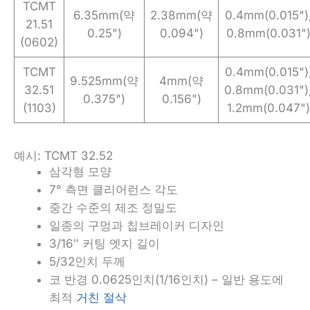
TCMT
6.35mm(약
2.38mm(약
0.4mm(0.015")
21.51
0.25")
0.094")
0.8mm(0.031"
(0602)
TCMT
0.4mm(0.015")
9.525mm(약
4mm(약
32.51
0.8mm(0.031")
0.375")
0.156")
(1103)
1.2mm(0.047")
예시: TCMT 32.52
삼각형 모양
7° 측면 클리어런스 각도
중간 수준의 제조 정밀도
일종의 구멍과 칩브레이커 디자인
3/16″ 커팅 엣지 길이
5/32인치 두께
코 반경 0.0625인치(1/16인치) – 일반 용도에
최적
거친 절삭