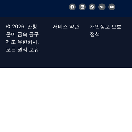
F
링
W
V
유
a
크
h
k
튜
c
드
a
브
e
인
t
b
s
o
a
© 2026. 안칭
서비스 약관
개인정보 보호
o
p
k
p
온미 금속 공구
정책
제조 유한회사.
모든 권리 보유.