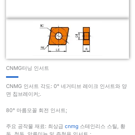
CNMG터닝 인서트
CNMG 인서트 각도: 0° 네거티브 레이크 인서트와 양
면 칩브레이커;.
80° 마름모꼴 회전 인서트;
주요 공작물 재료: 최상급
cnmg
스테인리스 스틸, 황
동, 청동, 알루미늄 및 주철용 인서트 ;