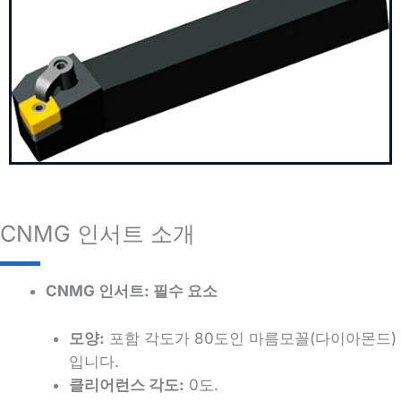
CNMG 인서트 소개
CNMG 인서트: 필수 요소
모양:
포함 각도가 80도인 마름모꼴(다이아몬드)
입니다.
클리어런스 각도:
0도.