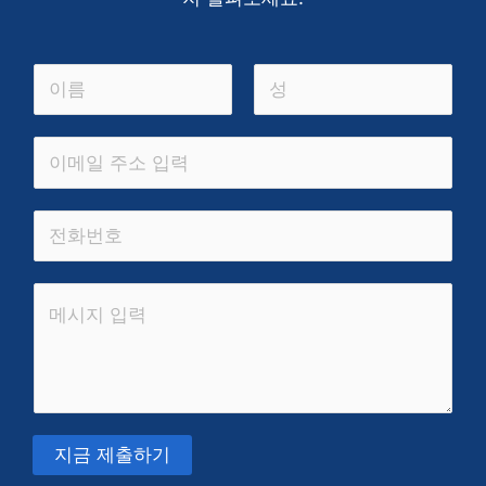
이
름
첫
마
*
이
번
지
메
째
막
일
한
*
줄
텍
댓
스
글
트
또
는
메
시
지금 제출하기
지