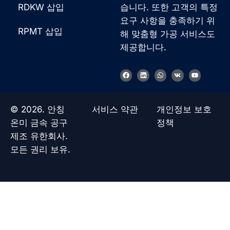
RDKW 삽입
습니다. 또한 고객의 특정
요구 사항을 충족하기 위
RPMT 삽입
해 맞춤형 가공 서비스도
제공합니다.
F
링
W
V
유
a
크
h
k
튜
c
드
a
브
e
인
t
b
s
o
a
© 2026. 안칭
서비스 약관
개인정보 보호
o
p
k
p
온미 금속 공구
정책
제조 유한회사.
모든 권리 보유.