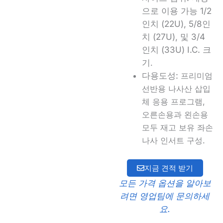
으로 이용 가능
1/2
인치 (22U)
,
5/8인
치 (27U)
, 및
3/4
인치 (33U)
I.C. 크
기
.
다용도성:
프리미엄
선반용 나사산 삽입
체
응용 프로그램,
오른손용과 왼손용
모두 재고 보유
좌손
나사 인서트
구성.
지금 견적 받기
모든 가격 옵션을 알아보
려면 영업팀에 문의하세
요.