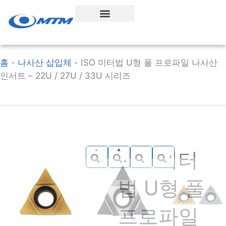
콘
텐
츠
로
건
홈
-
나사산 삽입체
-
ISO 미터법 U형 풀 프로파일 나사산
너
인서트 – 22U / 27U / 33U 시리즈
뛰
기
ISO 미터
법 U형 풀
프로파일