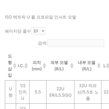
ISO 메트릭 U 풀 프로파일 인서트 모델
페이지당 줄수
검색:
도
형
피치
외부 모델
내부 모델
I.C.
L
삽
(mm)
(R/L)
(R/L)
입
1/2
22U 적외
U
22U
인치
5.5
선/5.5초 노
22
형
ER/L5.5ISO
U
출
1/2