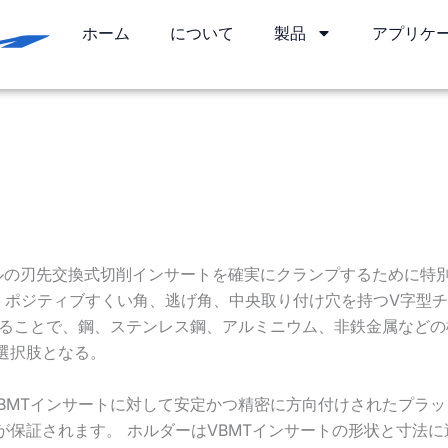
ホーム
について
製品
アプリケ
イルの刃先交換式切削インサートを確実にクランプするために特
5度、ポジティブすくい角、逃げ角、中央取り付け穴を持つV字型
いることで、鋼、ステンレス鋼、アルミニウム、非鉄金属など
選択肢となる。
BMTインサートに対して安定かつ精密に方向付けされたプラ
が保証されます。 ホルダーはVBMTインサートの形状と寸法