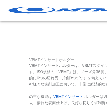
コ
ン
テ
ン
ツ
へ
ス
キ
ッ
プ
VBMTインサートホルダー
VBMTインサートホルダーは、VBMTスタ
す。ISO規格の「VBMT」は、ノーズ角3
的に6つの切れ刃（片側3つずつ）を備えて
む様々な旋削加工において、非常に経済的な
の主な機能は
VBMTインサート
ホルダーはV
去、優れた表面仕上げ、良好な切りくず制御