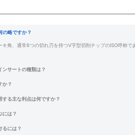
は何の略ですか？
ーキ角、通常6つの切れ刃を持つV字型切削チップのISO呼称で
インサートの種類は？
すか？
用する主な利点は何ですか？
ぶには？
けるには？