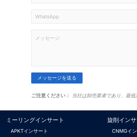
子
メ
W
ー
h
ル
a
*
コ
t
メ
s
ン
A
ト
p
ま
p
た
*
メッセージを送る
は
そ
メ
れ
ご注意ください：
当社は卸売業者であり、最低
ッ
に
セ
代
ー
わ
ミーリングインサート
旋削インサ
ジ
る
*
APKTインサート
CNMGイ
も