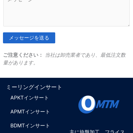
メ
s
ン
A
ト
p
ま
p
た
*
メッセージを送る
は
そ
メ
れ
ご注意ください：
当社は卸売業者であり、最低注文数
ッ
に
量があります。
セ
代
ー
わ
ジ
る
ミーリングインサート
*
も
APKTインサート
の
だ
APMTインサート
：
BDMTインサート
主に旋盤加工、フライス