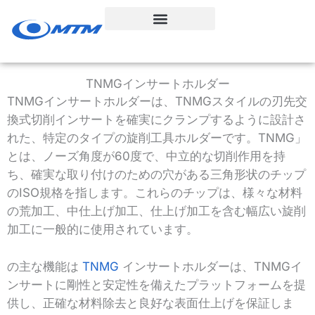
コ
ン
テ
ン
ツ
TNMGインサートホルダー
へ
TNMGインサートホルダーは、TNMGスタイルの刃先交
ス
換式切削インサートを確実にクランプするように設計さ
キ
れた、特定のタイプの旋削工具ホルダーです。TNMG」
ッ
とは、ノーズ角度が60度で、中立的な切削作用を持
プ
ち、確実な取り付けのための穴がある三角形状のチップ
のISO規格を指します。これらのチップは、様々な材料
の荒加工、中仕上げ加工、仕上げ加工を含む幅広い旋削
加工に一般的に使用されています。
の主な機能は
TNMG
インサートホルダーは、TNMGイ
ンサートに剛性と安定性を備えたプラットフォームを提
供し、正確な材料除去と良好な表面仕上げを保証しま