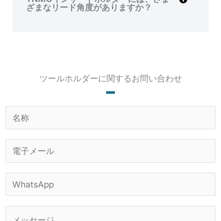
ざまなリード角度がありますか？
ツールホルダーに関するお問い合わせ
名
称
*
電
子
メ
W
ー
h
ル
a
*
コ
t