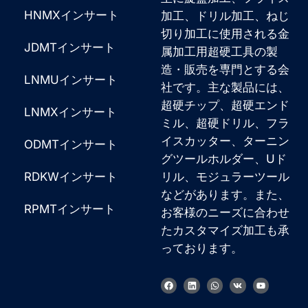
HNMXインサート
加工、ドリル加工、ねじ
切り加工に使用される金
JDMTインサート
属加工用超硬工具の製
造・販売を専門とする会
LNMUインサート
社です。主な製品には、
超硬チップ、超硬エンド
LNMXインサート
ミル、超硬ドリル、フラ
イスカッター、ターニン
ODMTインサート
グツールホルダー、Uド
RDKWインサート
リル、モジュラーツール
などがあります。また、
RPMTインサート
お客様のニーズに合わせ
たカスタマイズ加工も承
っております。
Korean
French
フ
リ
W
V
Y
ェ
ン
h
k
o
イ
ク
a
u
German
ス
ト
t
t