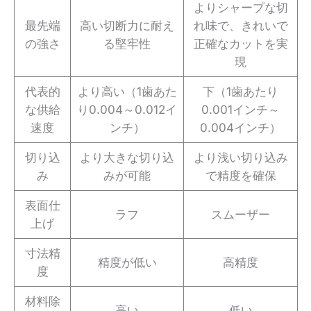
よりシャープな切
最先端
高い切断力に耐え
れ味で、きれいで
の強さ
る堅牢性
正確なカットを実
現
代表的
より高い（1歯あた
下（1歯あたり
な供給
り0.004～0.012イ
0.001インチ～
速度
ンチ）
0.004インチ）
切り込
より大きな切り込
より浅い切り込み
み
みが可能
で精度を確保
表面仕
ラフ
スムーザー
上げ
寸法精
精度が低い
高精度
度
材料除
高い
低い