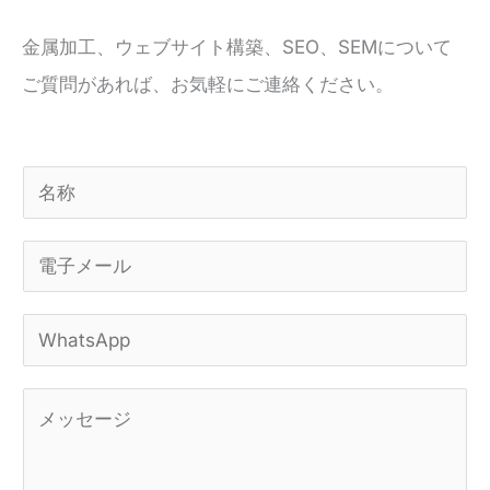
金属加工、ウェブサイト構築、SEO、SEMについて
ご質問があれば、お気軽にご連絡ください。
名
称
電
*
子
W
メ
h
ー
コ
a
ル
メ
t
*
ン
s