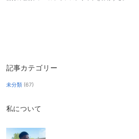
ト
そ
れ
に
代
わ
記事カテゴリー
る
も
未分類
(67)
の
だ：
私について