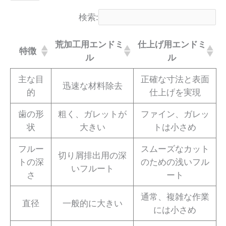
検索:
荒加工用エンドミ
仕上げ用エンドミ
特徴
ル
ル
主な目
正確な寸法と表面
迅速な材料除去
的
仕上げを実現
歯の形
粗く、ガレットが
ファイン、ガレッ
状
大きい
トは小さめ
フルー
スムーズなカット
切り屑排出用の深
トの深
のための浅いフル
いフルート
さ
ート
通常、複雑な作業
直径
一般的に大きい
には小さめ