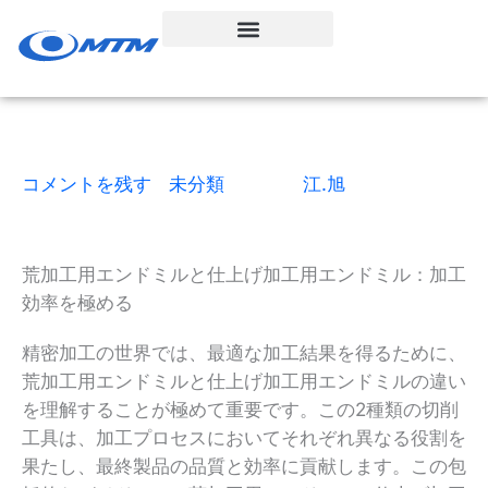
コ
ン
テ
ン
ツ
へ
ス
コメントを残す
|
未分類
| による
江.旭
|
6読了時間
|
2025年12月9日
キ
ッ
プ
荒加工用エンドミルと仕上げ加工用エンドミル：加工
効率を極める
精密加工の世界では、最適な加工結果を得るために、
荒加工用エンドミルと仕上げ加工用エンドミルの違い
を理解することが極めて重要です。この2種類の切削
工具は、加工プロセスにおいてそれぞれ異なる役割を
果たし、最終製品の品質と効率に貢献します。この包