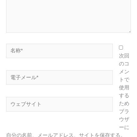
名
称
次回
*
のコ
メン
電
トで
子
使用
メ
する
ー
ウ
ため
ル
ェ
ブラ
*
ブ
ウザ
サ
ーに
イ
自分の名前、メールアドレス、サイトを保存する。