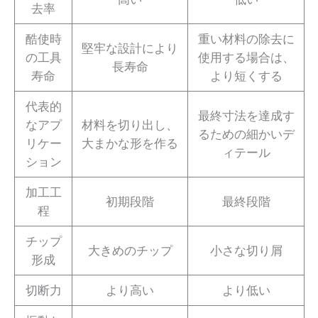
去率
酷使時
重い材料の除去に
堅牢な設計により
の工具
使用する場合は、
長寿命
寿命
より短くする
代表的
最終寸法を達成す
なアプ
材料を切り出し、
るための細かいデ
リケー
大まかな形を作る
ィテール
ション
加工工
初期段階
最終段階
程
チップ
大きめのチップ
小さな切り屑
形成
切断力
より高い
より低い