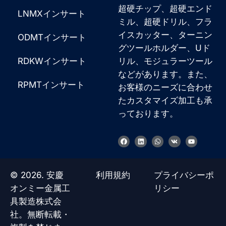
超硬チップ、超硬エンド
LNMXインサート
ミル、超硬ドリル、フラ
イスカッター、ターニン
ODMTインサート
グツールホルダー、Uド
RDKWインサート
リル、モジュラーツール
などがあります。また、
RPMTインサート
お客様のニーズに合わせ
たカスタマイズ加工も承
っております。
Korean
French
フ
リ
W
V
Y
ェ
ン
h
k
o
イ
ク
a
u
German
ス
ト
t
t
ブ
イ
s
u
Chinese
ッ
ン
a
b
© 2026. 安慶
利用規約
プライバシーポ
ク
p
e
p
Russian
オンミー金属工
リシー
具製造株式会
Italian
社。無断転載・
Spanish