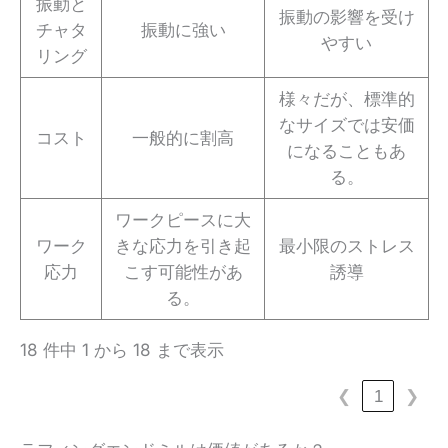
振動と
振動の影響を受け
チャタ
振動に強い
やすい
リング
様々だが、標準的
なサイズでは安価
コスト
一般的に割高
になることもあ
る。
ワークピースに大
ワーク
きな応力を引き起
最小限のストレス
応力
こす可能性があ
誘導
る。
18 件中 1 から 18 まで表示
❮
1
❯