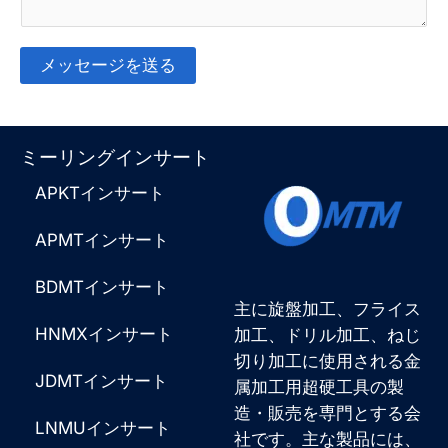
ト
A
ま
p
メッセージを送る
た
p
そ
は
*
れ
ミーリングインサート
メ
に
APKTインサート
ッ
代
セ
わ
APMTインサート
ー
る
BDMTインサート
ジ
も
主に旋盤加工、フライス
*
HNMXインサート
加工、ドリル加工、ねじ
の
切り加工に使用される金
だ
JDMTインサート
属加工用超硬工具の製
：
造・販売を専門とする会
LNMUインサート
社です。主な製品には、