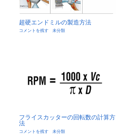
超硬エンドミルの製造方法
コメントを残す
/
未分類
/ による
江.旭
/
5月 30,
2023
フライスカッターの回転数の計算方
法
コメントを残す
/
未分類
/ による
江.旭
/
6月 2,