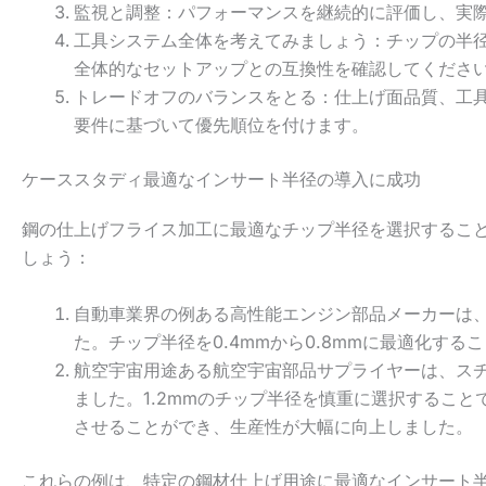
監視と調整：パフォーマンスを継続的に評価し、実
工具システム全体を考えてみましょう：チップの半
全体的なセットアップとの互換性を確認してくださ
トレードオフのバランスをとる：仕上げ面品質、工
要件に基づいて優先順位を付けます。
ケーススタディ最適なインサート半径の導入に成功
鋼の仕上げフライス加工に最適なチップ半径を選択するこ
しょう：
自動車業界の例ある高性能エンジン部品メーカーは
た。チップ半径を0.4mmから0.8mmに最適化す
航空宇宙用途ある航空宇宙部品サプライヤーは、ス
ました。1.2mmのチップ半径を慎重に選択するこ
させることができ、生産性が大幅に向上しました。
これらの例は、特定の鋼材仕上げ用途に最適なインサート