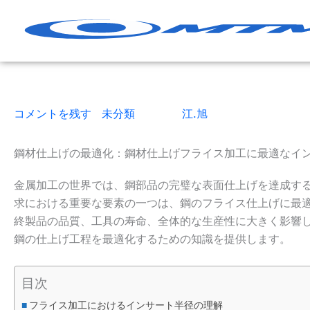
コ
ン
テ
ン
ツ
へ
コメントを残す
|
未分類
| による
江.旭
|
6読了時間
|
202
ス
キ
ッ
鋼材仕上げの最適化：鋼材仕上げフライス加工に最適なイ
プ
金属加工の世界では、鋼部品の完璧な表面仕上げを達成す
求における重要な要素の一つは、鋼のフライス仕上げに最
終製品の品質、工具の寿命、全体的な生産性に大きく影響
鋼の仕上げ工程を最適化するための知識を提供します。
目次
フライス加工におけるインサート半径の理解