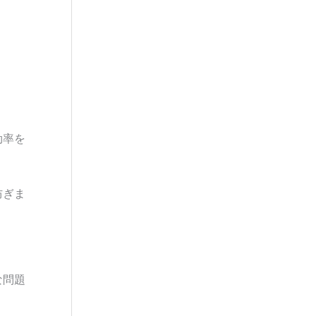
効率を
防ぎま
な問題