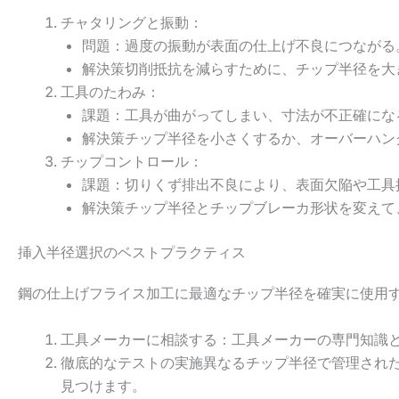
チャタリングと振動：
問題：過度の振動が表面の仕上げ不良につながる
解決策切削抵抗を減らすために、チップ半径を大
工具のたわみ：
課題：工具が曲がってしまい、寸法が不正確にな
解決策チップ半径を小さくするか、オーバーハン
チップコントロール：
課題：切りくず排出不良により、表面欠陥や工具
解決策チップ半径とチップブレーカ形状を変えて
挿入半径選択のベストプラクティス
鋼の仕上げフライス加工に最適なチップ半径を確実に使用
工具メーカーに相談する：工具メーカーの専門知識
徹底的なテストの実施異なるチップ半径で管理され
見つけます。