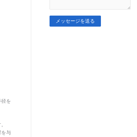
A
ト
p
ま
メッセージを送る
p
た
そ
*
は
れ
メ
に
ッ
代
セ
わ
ー
る
ジ
も
*
の
半径を
だ
：
す。
響を与