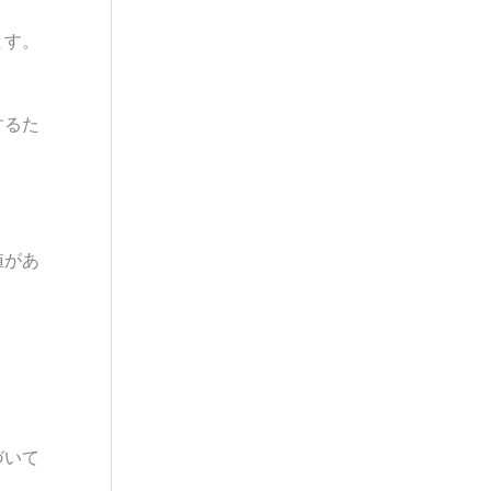
ます。
するた
値があ
づいて