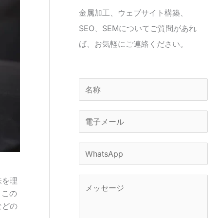
金属加工、ウェブサイト構築、
SEO、SEMについてご質問があれ
ば、お気軽にご連絡ください。
名
称
*
電
子
メ
W
ー
h
ル
味を理
a
コ
. この
*
t
メ
などの
s
ン