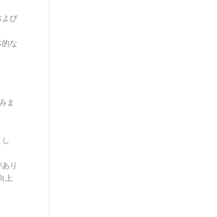
および
体的な
みま
まし
。
があり
向上