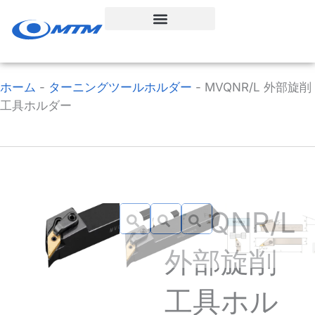
コ
ン
テ
ン
ツ
ホーム
-
ターニングツールホルダー
-
MVQNR/L 外部旋削
へ
工具ホルダー
ス
キ
ッ
プ
MVQNR/L
外部旋削
工具ホル