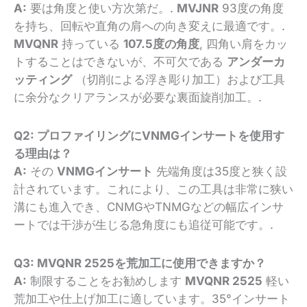
A:
要は角度と使い方次第だ。.
MVJNR
93度の角度
を持ち、回転や直角の肩への向き変えに最適です。.
MVQNR
持っている
107.5度の角度
, 四角い肩をカッ
トすることはできないが、不可欠である
アンダーカ
ッティング
（切削による浮き彫り加工）および工具
に余分なクリアランスが必要な裏面旋削加工。.
Q2: プロファイリングにVNMGインサートを使用す
る理由は？
A:
その
VNMGインサート
先端角度は35度と狭く設
計されています。これにより、この工具は非常に狭い
溝にも進入でき、CNMGやTNMGなどの幅広インサ
ートでは干渉が生じる急角度にも追従可能です。.
Q3: MVQNR 2525を荒加工に使用できますか？
A:
制限することをお勧めします
MVQNR 2525
軽い
荒加工や仕上げ加工に適しています。35°インサート