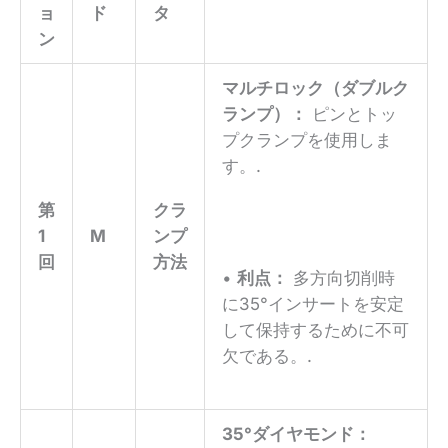
ョ
ド
タ
ン
マルチロック（ダブルク
ランプ）：
ピンとトッ
プクランプを使用しま
す。.
第
クラ
1
M
ンプ
回
方法
•
利点：
多方向切削時
に35°インサートを安定
して保持するために不可
欠である。.
35°ダイヤモンド：