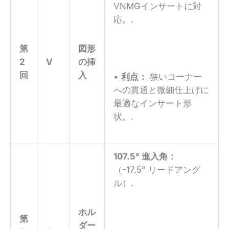
VNMGインサートに対
応。.
第
図形
2
V
の挿
回
入
•
利点：
狭いコーナー
への貫通と微細仕上げに
最適なインサート形
状。.
107.5° 進入角：
（-17.5° リードアング
ル）.
ホル
第
ダー