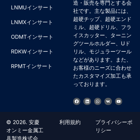
造・販売を専門とする会
LNMUインサート
社です。主な製品には、
超硬チップ、超硬エンド
LNMXインサート
ミル、超硬ドリル、フラ
イスカッター、ターニン
ODMTインサート
グツールホルダー、Uド
RDKWインサート
リル、モジュラーツール
などがあります。また、
RPMTインサート
お客様のニーズに合わせ
たカスタマイズ加工も承
っております。
フ
リ
W
V
Y
ェ
ン
h
k
o
イ
ク
a
u
ス
ト
t
t
ブ
イ
s
u
ッ
ン
a
b
© 2026. 安慶
利用規約
プライバシーポ
ク
p
e
p
オンミー金属工
リシー
具製造株式会